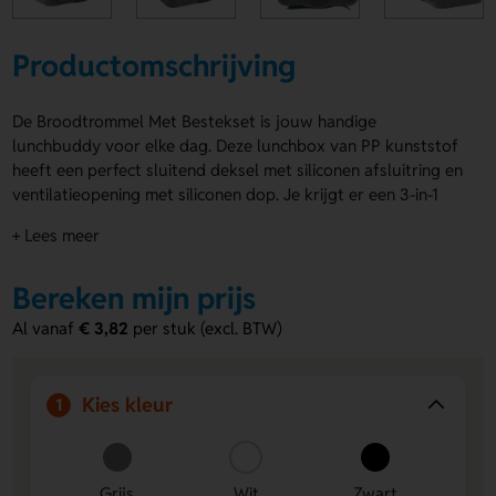
Productomschrijving
De Broodtrommel Met Bestekset is jouw handige
lunchbuddy voor elke dag. Deze lunchbox van PP kunststof
heeft een perfect sluitend deksel met siliconen afsluitring en
ventilatieopening met siliconen dop. Je krijgt er een 3-in-1
vork, lepel en mes bij. De uitneembare verdeler en het
+ Lees meer
sluitelastiek maken hem extra praktisch. De Broodtrommel
Met Bestekset mag in de koelkast, magnetron en diepvries
Bereken mijn prijs
en is ook te gebruiken als luchtdichte vershoudbox.
Verkrijgbaar in Grijs, Wit en Zwart. Laat eenvoudig een logo,
Al vanaf
€ 3,82
per stuk (excl. BTW)
naam of eigen ontwerp plaatsen on the lid, Voorzijde of
Achterzijde. Hij is duurzaam, milieuvriendelijk en bevat geen
melamine. Bestel of vraag een prijs op.
Kies kleur
1
Voordelen van de Broodtrommel Met
Bestekset
Grijs
Wit
Zwart
Handig 3-in-1 bestek inbegrepen
Je hebt meteen een