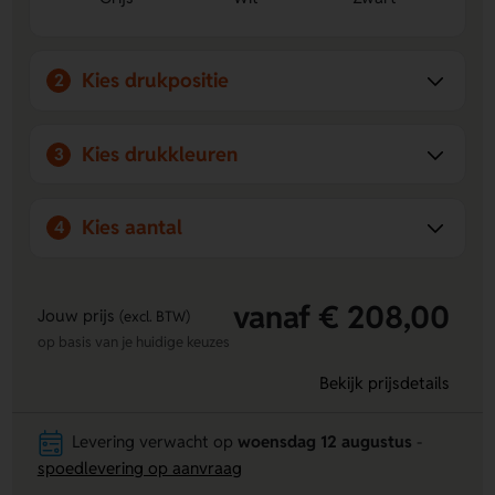
vork, lepel en mes bij de hand.
Ruimte voor personalisatie
Laat een logo, naam of
eigen ontwerp aanbrengen on the lid, Voorzijde of
Kies drukpositie
2
Achterzijde.
Veelzijdig en stevig in gebruik
Geschikt voor koelkast,
magnetron en diepvries, en ideaal als luchtdichte
Kies drukkleuren
3
vershoudbox.
Kies aantal
4
vanaf € 208,00
Jouw prijs
(excl. BTW)
op basis van je huidige keuzes
Bekijk prijsdetails
Levering verwacht op
woensdag 12 augustus
-
spoedlevering op aanvraag