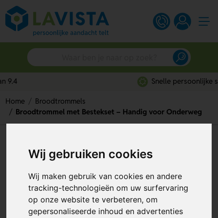
Snelle persoonlijke service
Home
Broodtrommels
Broodtrommel met Bestekset – Handig voor Onderweg
Broodtrommel met Bestekset –
Wij gebruiken cookies
Handig voor Onderweg
Wij maken gebruik van cookies en andere
Artikelnummer:
293513
tracking-technologieën om uw surfervaring
op onze website te verbeteren, om
gepersonaliseerde inhoud en advertenties