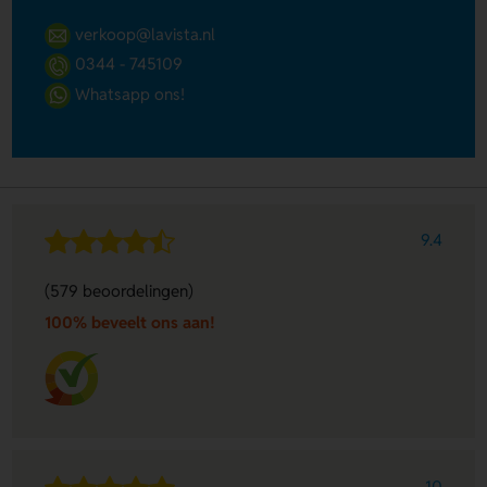
verkoop@lavista.nl
0344 - 745109
Whatsapp ons!
9.4
(579 beoordelingen)
100% beveelt ons aan!
10