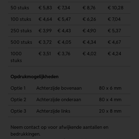
50 stuks
€ 5,83
€ 7,34
€ 8,76
€ 10,28
100 stuks
€ 4,64
€ 5,47
€ 6,26
€ 7,04
250 stuks
€ 3,99
€ 4,43
€ 4,90
€ 5,37
500 stuks
€ 3,72
€ 4,05
€ 4,34
€ 4,67
1000
€ 3,51
€ 3,76
€ 4,02
€ 4,24
stuks
Opdrukmogelijkheden
Optie 1
Achterzijde bovenaan
80 x 6 mm
Optie 2
Achterzijde onderaan
80 x 4 mm
Optie 3
Achterzijde links
20 x 8 mm
Neem contact op voor afwijkende aantallen en
bedrukkingen.