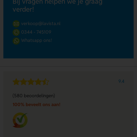
Bij vragen helpen we je graag
verder!
verkoop@lavista.nl
0344 - 745109
Whatsapp ons!
9.4
(580 beoordelingen)
100% beveelt ons aan!