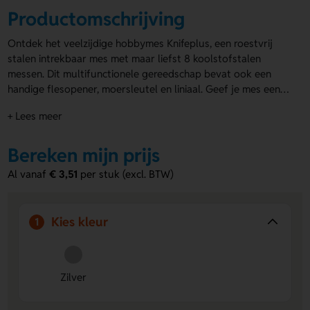
Productomschrijving
Ontdek het veelzijdige hobbymes Knifeplus, een roestvrij
stalen intrekbaar mes met maar liefst 8 koolstofstalen
messen. Dit multifunctionele gereedschap bevat ook een
handige flesopener, moersleutel en liniaal. Geef je mes een
persoonlijk tintje met bedrukking of gravering.
+ Lees meer
Gepersonaliseerde hobbymessen
zijn perfect voor bedrijven
die indruk willen maken.
Bereken mijn prijs
Al vanaf
€ 3,51
per stuk (excl. BTW)
Kies kleur
1
Zilver