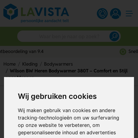
Snelle persoonlijke service
Home
Kleding
Bodywarmers
Wilson BW Heren Bodywarmer 380T – Comfort en Stijl
voor Mannen
Wij gebruiken cookies
Wilson BW Heren Bodywarmer
380T – Comfort en Stijl voor
Wij maken gebruik van cookies en andere
Mannen
tracking-technologieën om uw surfervaring
op onze website te verbeteren, om
Artikelnummer:
313117
gepersonaliseerde inhoud en advertenties