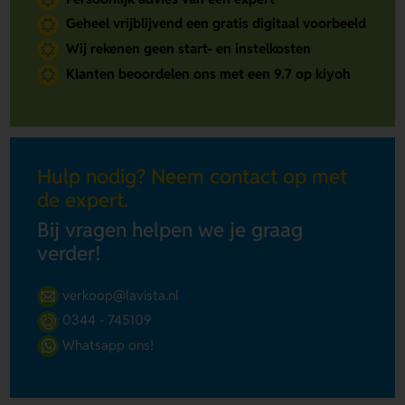
Geheel vrijblijvend een gratis digitaal voorbeeld
Wij rekenen geen start- en instelkosten
Klanten beoordelen ons met een 9.7 op kiyoh
Hulp nodig? Neem contact op met
de expert.
Bij vragen helpen we je graag
verder!
verkoop@lavista.nl
0344 - 745109
Whatsapp ons!