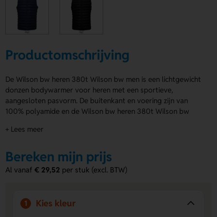
Productomschrijving
De Wilson bw heren 380t Wilson bw men is een lichtgewicht
donzen bodywarmer voor heren met een sportieve,
aangesloten pasvorm. De buitenkant en voering zijn van
100% polyamide en de Wilson bw heren 380t Wilson bw
men is verkrijgbaar in Blauw en Zwart. De ritssluiting, 2
+ Lees meer
ritszakken, 2 binnenzakken en hoge kraag maken hem lekker
praktisch. Je laat hem eenvoudig bedrukken op Borst, Chest
Bereken mijn prijs
(100 x 40 mm), Back strap (270 x 40 mm), Chest right (100
x 40 mm) en Back (230 x 280 mm) voor een logo, naam of
Al vanaf
€ 29,52
per stuk (excl. BTW)
eigen ontwerp. Bestel of vraag een prijs op.
Voordelen van de Wilson bw heren 380t
Kies kleur
1
Wilson bw men