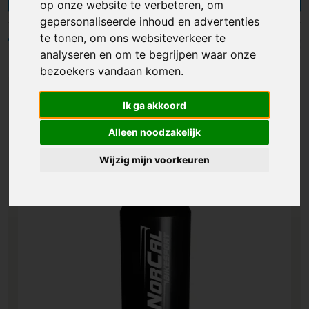
op onze website te verbeteren, om
en kunnen naar wens bedrukt worden met een
gepersonaliseerde inhoud en advertenties
logo of ander ontwerp. Met onze bedrukte
te tonen, om ons websiteverkeer te
bidons als cadeau, geschenk of
Filters
analyseren en om te begrijpen waar onze
promotiemateriaal maak je op een verfrissende
bezoekers vandaan komen.
manier indruk en zorg je ervoor dat jouw merk in
beweging blijft. Bekijk ons assortiment!
Ik ga akkoord
Alleen noodzakelijk
Wijzig mijn voorkeuren