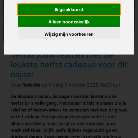
Ik ga akkoord
Alleen noodzakelijk
Wijzig mijn voorkeuren
Verras jouw relaties met de
leukste herfst cadeaus voor dit
najaar
Door
Redactie
op Vrijdag 3 oktober 2025, 16:20 uur
De bladeren vallen, de dagen worden korter en de
herfst is in volle gang. Het najaar is hét moment om je
relaties of medewerkers te verrassen met een origineel
herfst cadeau. Een goed gekozen geschenk is niet
alleen praktisch, maar zorgt er ook voor dat jouw
merk zichtbaar blijft, zelfs tijdens regenachtige en
donkere dagen. Lees verder voor inspiratie om jouw