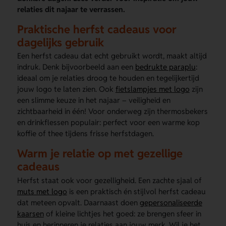
relaties dit najaar te verrassen.
Praktische herfst cadeaus voor
dagelijks gebruik
Een herfst cadeau dat echt gebruikt wordt, maakt altijd
indruk. Denk bijvoorbeeld aan een
bedrukte paraplu
:
ideaal om je relaties droog te houden en tegelijkertijd
jouw logo te laten zien. Ook
fietslampjes met logo
zijn
een slimme keuze in het najaar – veiligheid en
zichtbaarheid in één! Voor onderweg zijn thermosbekers
en drinkflessen populair: perfect voor een warme kop
koffie of thee tijdens frisse herfstdagen.
Warm je relatie op met gezellige
cadeaus
Herfst staat ook voor gezelligheid. Een zachte sjaal of
muts met logo
is een praktisch én stijlvol herfst cadeau
dat meteen opvalt. Daarnaast doen
gepersonaliseerde
kaarsen
of kleine lichtjes het goed: ze brengen sfeer in
huis en herinneren je relaties aan jouw merk. Wil je het