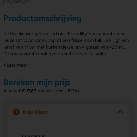
Productomschrijving
De Drankenset gerecycled glas Piccadilly transparant is een
leuke set voor water, sap of een frisse mocktail. Je krijgt een
karaf van 1 liter met kurken deksel en 4 glazen van 420 ml.
De transparante look geeft een frisse en stijlvolle
uitstraling. De Drankenset gerecycled glas Piccadilly
+ Lees meer
transparant is ideaal voor thuis, op kantoor of als cadeau.
Laat jouw logo, naam of eigen ontwerp aanbrengen op
Bereken mijn prijs
Glass 1, Glass 2, Glass 3, Glass 4 of Carafe. Bestel of vraag
een prijs op.
Al vanaf
€ 17,62
per stuk (excl. BTW)
Voordelen van de Drankenset
gerecycled glas Piccadilly transparant
Kies kleur
1
Complete set voor dagelijks gebruik
- Je ontvangt een
karaf en 4 glazen, dus je bent meteen klaar.
Ruimte voor bedrukking
- Laat een logo, naam of eigen
Transparant
ontwerp aanbrengen op Glass 1, Glass 2, Glass 3, Glass