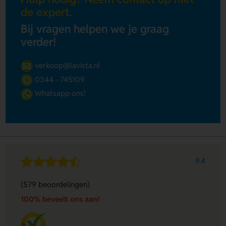
de expert.
Bij vragen helpen we je graag
verder!
verkoop@lavista.nl
0344 - 745109
Whatsapp ons!
9.4
(579 beoordelingen)
100% beveelt ons aan!