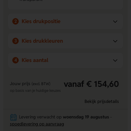
4 of Carafe.
Gemaakt van gerecycled glas
- Een slimme keuze met
een duurzame uitstraling en een frisse transparante
Kies drukpositie
2
afwerking.
Kies drukkleuren
3
Kies aantal
4
vanaf € 154,60
Jouw prijs
(excl. BTW)
op basis van je huidige keuzes
Bekijk prijsdetails
Levering verwacht op
woensdag 19 augustus
-
spoedlevering op aanvraag