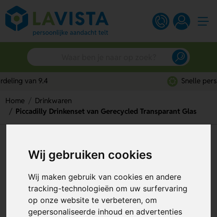
Snelle persoonlijke service
Home
Drinkwaren
Piccadilly Drinkenset van Gerecycled Transparant Glas
Piccadilly Drinkenset van
Wij gebruiken cookies
Gerecycled Transparant Glas
Artikelnummer:
298493
Wij maken gebruik van cookies en andere
tracking-technologieën om uw surfervaring
op onze website te verbeteren, om
gepersonaliseerde inhoud en advertenties