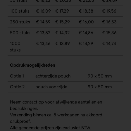
50 stuks
€ 18,22
€ 20,38
€ 22,63
€ 24,89
100 stuks
€ 16,09
€ 17,29
€ 18,38
€ 19,56
250 stuks
€ 14,59
€ 15,29
€ 16,00
€ 16,53
500 stuks
€ 13,82
€ 14,32
€ 14,86
€ 15,36
1000
€ 13,46
€ 13,89
€ 14,29
€ 14,74
stuks
Opdrukmogelijkheden
Optie 1
achterzijde pouch
90 x 50 mm
Optie 2
pouch voorzijde
90 x 50 mm
Neem contact op voor afwijkende aantallen en
bedrukkingen.
Verzending binnen ca. 8 werkdagen na akkoord
drukproef.
Alle genoemde prijzen zijn exclusief BTW.