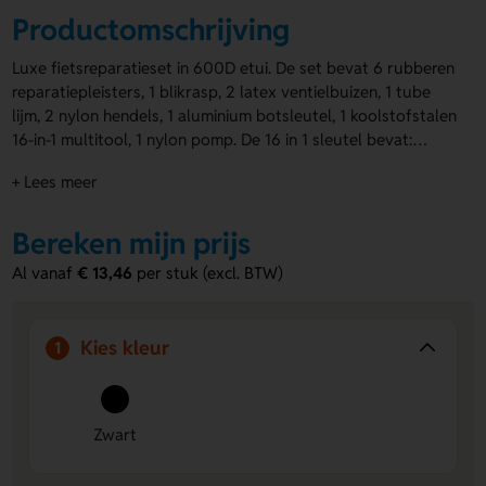
Productomschrijving
Luxe fietsreparatieset in 600D etui. De set bevat 6 rubberen
reparatiepleisters, 1 blikrasp, 2 latex ventielbuizen, 1 tube
lijm, 2 nylon hendels, 1 aluminium botsleutel, 1 koolstofstalen
16-in-1 multitool, 1 nylon pomp. De 16 in 1 sleutel bevat:
Inbussleutel 2 mm / 2,5 mm / 3 mm / 4 mm / 5 mm / 6 mm
+ Lees meer
elk; dopsleutel 8 mm / 9 mm / 10 mm elk;
Sleufschroevendraaier, kruiskopschroevendraaier,
verlengstang voor dopsleutels,; platte sleutel 8/10/15 / mm,
Bereken mijn prijs
spaaksleutel / 14GE.
Al vanaf
€ 13,46
per stuk (excl. BTW)
Kies kleur
1
Zwart