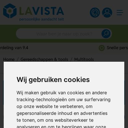
Snelle persoonlijke service
Home
Gereedschappen & tools
Multitools
Creditcard multitools
Wij gebruiken cookies
Creditcard multitools
Wij maken gebruik van cookies en andere
tracking-technologieën om uw surfervaring
op onze website te verbeteren, om
gepersonaliseerde inhoud en advertenties
Goedkope multitools
Creditcard multitools
Luxe multitools
te tonen, om ons websiteverkeer te
analyseren en om te begrijpen waar onze