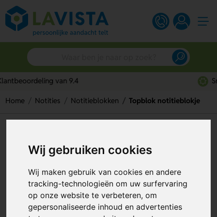
Snelle persoonlijke service
Home
Notities
Notitieblokken
Topblok notitieblokje
Topblok notitieblokje
Wij gebruiken cookies
Artikelnummer:
97623
Wij maken gebruik van cookies en andere
tracking-technologieën om uw surfervaring
op onze website te verbeteren, om
gepersonaliseerde inhoud en advertenties