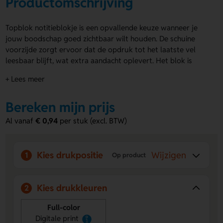
Productomschrijving
Topblok notitieblokje is een opvallende keuze wanneer je
jouw boodschap goed zichtbaar wilt houden. De schuine
voorzijde zorgt ervoor dat de opdruk tot het laatste vel
leesbaar blijft, wat extra aandacht oplevert. Het blok is
gemaakt van 90 grams wit papier en gelijmd op stevig 300
+ Lees meer
grams onderkarton. Je kiest uit 80 of 160 vellen. Alle vellen
én de zijkanten kun je bedrukken in full colour. Bestel het
Bereken mijn prijs
Topblok notitieblokje snel en val direct op.
Al vanaf
€ 0,94
per stuk (excl. BTW)
Voordelen van de Topblok notitieblokje
Altijd zichtbaar:
De schuine voorzijde houdt jouw
opdruk leesbaar tot het laatste vel.
Kies drukpositie
Wijzigen
1
Op product
Full colour bedrukking:
Vellen en zijkanten volledig
voorzien van jouw ontwerp.
Keuze in dikte:
Leverbaar met 80 of 160 vellen voor
Kies drukkleuren
2
extra gebruiksgemak.
Full-color
Digitale print