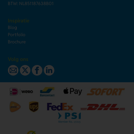
BTW: NL851187638B01
Inspiratie
Blog
Portfolio
Brochure
Volg ons