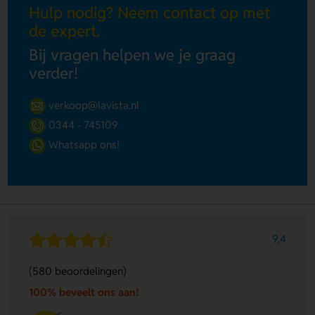
Hulp nodig? Neem contact op met
de expert.
Bij vragen helpen we je graag
verder!
verkoop@lavista.nl
0344 - 745109
Whatsapp ons!
9.4
(580 beoordelingen)
100% beveelt ons aan!