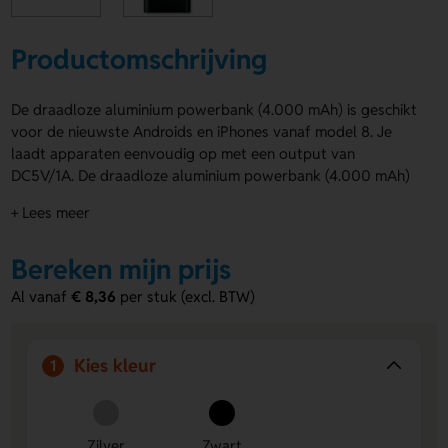
Productomschrijving
De draadloze aluminium powerbank (4.000 mAh) is geschikt
voor de nieuwste Androids en iPhones vanaf model 8. Je
laadt apparaten eenvoudig op met een output van
DC5V/1A. De draadloze aluminium powerbank (4.000 mAh)
wordt geleverd met een USB Type C kabel. Leverbaar in
+ Lees meer
meerdere kleuren. Laat de behuizing bedrukken, graveren of
voorzien van doming voor een krachtige uitstraling van jouw
Bereken mijn prijs
ontwerp.
Al vanaf
€ 8,36
per stuk (excl. BTW)
Voordelen van de draadloze aluminium
powerbank (4.000 mAh)
Te bedrukken, graveren of doming:
Voorzie de
Kies kleur
1
powerbank van jouw logo of ontwerp, precies zoals jij
het wilt.
Draadloos laden:
Compatibel met moderne
Zilver
Zwart
smartphones zoals iPhone 8 en nieuwer.