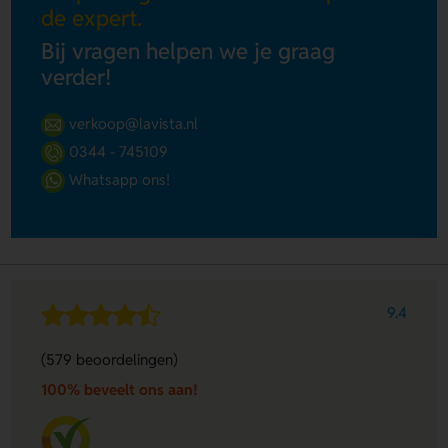
de expert.
Bij vragen helpen we je graag
verder!
verkoop@lavista.nl
0344 - 745109
Whatsapp ons!
9.4
(579 beoordelingen)
100% beveelt ons aan!