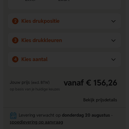
Inclusief USB-C kabel:
Direct klaar voor gebruik en
geschikt voor snel laden.
Kies drukpositie
2
Kies drukkleuren
3
Kies aantal
4
vanaf € 156,26
Jouw prijs
(excl. BTW)
op basis van je huidige keuzes
Bekijk prijsdetails
Levering verwacht op
donderdag 20 augustus
-
spoedlevering op aanvraag