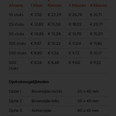
Afname
1 Kleur
Kleuren
3 Kleuren
4 Kleuren
10 stuks
€ 17,16
€ 22,29
€ 26,74
€ 31,71
25 stuks
€ 12,83
€ 15,55
€ 18,02
€ 20,71
50 stuks
€ 10,85
€ 12,28
€ 13,70
€ 15,20
100 stuks
€ 9,47
€ 10,22
€ 11,04
€ 11,86
250 stuks
€ 8,80
€ 9,26
€ 9,72
€ 10,17
500
€ 8,36
€ 8,68
€ 9,00
€ 9,32
stuks
Opdrukmogelijkheden
Optie 1
Bovenzijde rechts
30 x 40 mm
Optie 2
Bovenzijde links
30 x 40 mm
Optie 3
Achterzijde
80 x 45 mm