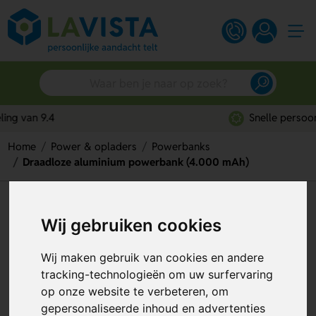
Snelle persoonlijke service
Home
Power & opladers
Powerbanks
Draadloze aluminium powerbank (4.000 mAh)
Draadloze aluminium
Wij gebruiken cookies
powerbank (4.000 mAh)
Artikelnummer:
246788
Wij maken gebruik van cookies en andere
tracking-technologieën om uw surfervaring
op onze website te verbeteren, om
gepersonaliseerde inhoud en advertenties