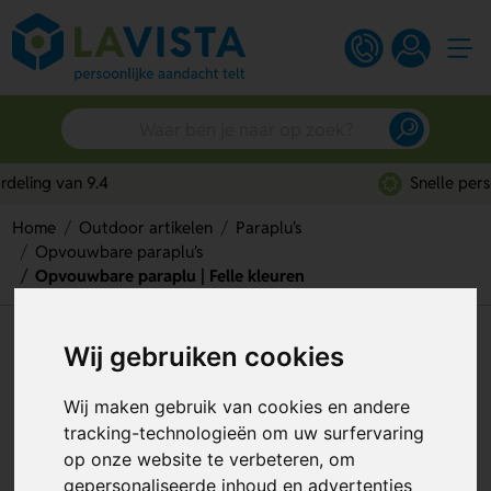
Snelle persoonlijke service
Home
Outdoor artikelen
Paraplu's
Opvouwbare paraplu's
Opvouwbare paraplu | Felle kleuren
Opvouwbare paraplu | Felle
Wij gebruiken cookies
kleuren
Wij maken gebruik van cookies en andere
Artikelnummer:
112956
tracking-technologieën om uw surfervaring
op onze website te verbeteren, om
gepersonaliseerde inhoud en advertenties