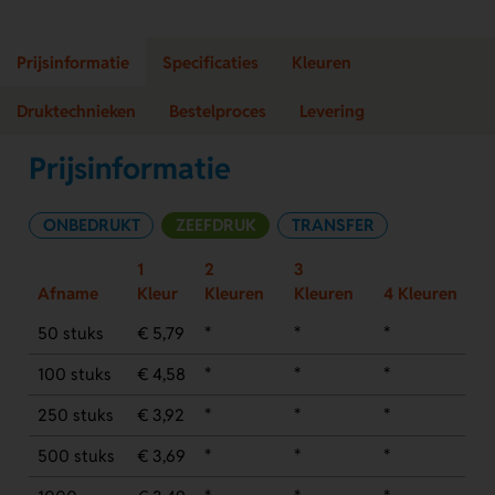
Prijsinformatie
Specificaties
Kleuren
Druktechnieken
Bestelproces
Levering
Prijsinformatie
ONBEDRUKT
ZEEFDRUK
TRANSFER
1
2
3
Afname
Kleur
Kleuren
Kleuren
4 Kleuren
50 stuks
€ 5,79
*
*
*
100 stuks
€ 4,58
*
*
*
250 stuks
€ 3,92
*
*
*
500 stuks
€ 3,69
*
*
*