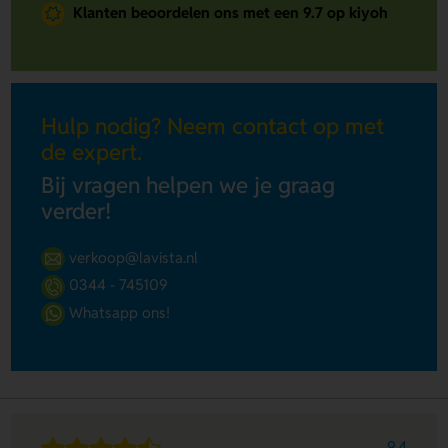
Klanten beoordelen ons met een 9.7 op kiyoh
Hulp nodig? Neem contact op met
de expert.
Bij vragen helpen we je graag
verder!
verkoop@lavista.nl
0344 - 745109
Whatsapp ons!
9.4