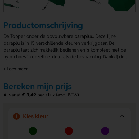
Productomschrijving
De Topper onder de opvouwbare
paraplus
. Deze fijne
paraplu is in 15 verschillende kleuren verkrijgbaar. De
paraplu laat zich makkelijk bedienen en is kompleet met de
nylon hoes in dezelfde kleur als de bespanning. Dankzij de
goede prijs-prestatieverhouding is deze paraplu uw reclame
+ Lees meer
meer dan waard!
Bereken mijn prijs
Al vanaf
€ 3,49
per stuk (excl. BTW)
Kies kleur
1