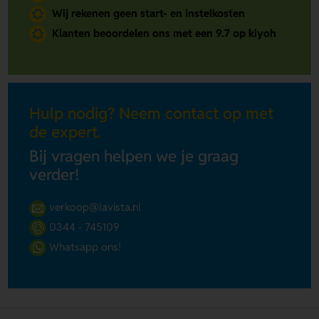
Wij rekenen geen start- en instelkosten
Klanten beoordelen ons met een 9.7 op kiyoh
Hulp nodig? Neem contact op met
de expert.
Bij vragen helpen we je graag
verder!
verkoop@lavista.nl
0344 - 745109
Whatsapp ons!