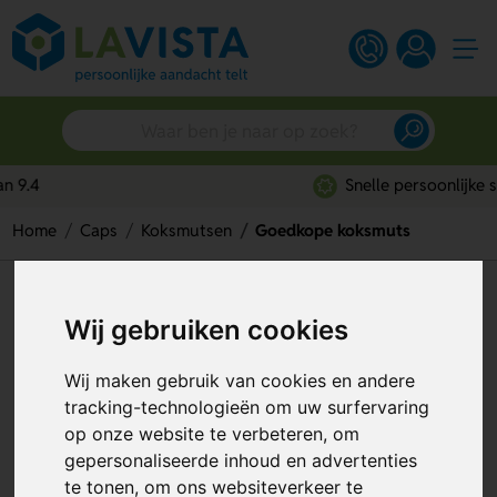
Snelle persoonlijke service
Home
Caps
Koksmutsen
Goedkope koksmuts
Goedkope koksmuts
Wij gebruiken cookies
Artikelnummer:
131266
Wij maken gebruik van cookies en andere
tracking-technologieën om uw surfervaring
op onze website te verbeteren, om
gepersonaliseerde inhoud en advertenties
te tonen, om ons websiteverkeer te