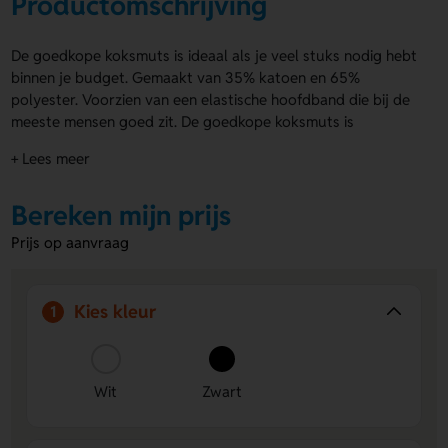
Productomschrijving
De goedkope koksmuts is ideaal als je veel stuks nodig hebt
binnen je budget. Gemaakt van 35% katoen en 65%
polyester. Voorzien van een elastische hoofdband die bij de
meeste mensen goed zit. De goedkope koksmuts is
leverbaar in zwart of wit. Je kunt de koksmuts bedrukken
+ Lees meer
met jouw ontwerp.
Voordelen van de goedkope koksmuts
Bereken mijn prijs
Bedrukbaar met ontwerp:
Voorzie de koksmuts van
Prijs op aanvraag
jouw logo of ontwerp voor een herkenbare uitstraling.
Past bijna iedereen:
Dankzij de elastische hoofdband zit
hij comfortabel bij de meeste mensen.
Kies kleur
1
Voordelige keuze:
Perfect voor grote aantallen zonder
je budget te overschrijden.
Wit
Zwart