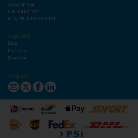
4004 JP Tiel
KvK: 54142792
BTW: NL851187638B01
Inspiratie
Blog
Portfolio
Brochure
Volg ons