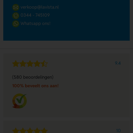
verkoop@lavista.nl
0344 - 745109
Whatsapp ons!
9.4
(580 beoordelingen)
100% beveelt ons aan!
10