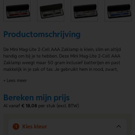
Productomschrijving
De Mini Mag-Lite 2-Cell AAA Zaklamp is klein, slim en altijd
handig om bij je te hebben. Deze Mini Mag-Lite 2-Cell AAA
Zaklamp weegt maar 50 gram inclusief batterijen en past
makkelijk in je zak of tas. Je gebruikt hem in rood, zwart,
grijs of blauw. Met 9 lumen en een lichtbereik van 31 meter
+ Lees meer
heb je prima licht. In 3 stappen verander je hem eenvoudig in
een kaars. Voorzijde lamp is geschikt voor logo, naam of
Bereken mijn prijs
eigen ontwerp. Bestel of vraag een prijs op.
Al vanaf
€ 18,08
per stuk (excl. BTW)
Voordelen van de Mini Mag-Lite 2-Cell
AAA Zaklamp
Licht en compact
- Met 50 gram en een formaat van Ø
Kies kleur
1
1,8 x 12,8 cm neem je hem overal makkelijk mee naartoe.