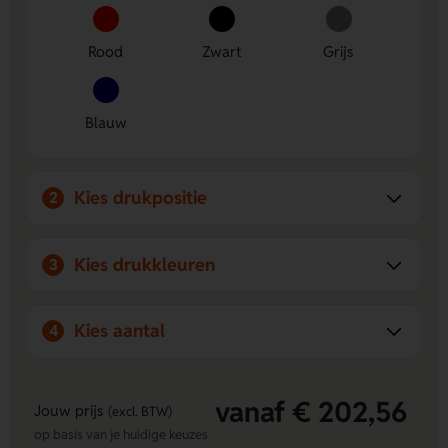
Te personaliseren
- Voorzijde lamp is ideaal voor het
aanbrengen van een logo, naam of eigen ontwerp.
Rood
Zwart
Grijs
Handig en compleet
- Inclusief reservelampje, batterijen
en afneembare pocketclip, dus direct klaar voor gebruik.
Blauw
Kies drukpositie
2
Kies drukkleuren
3
Kies aantal
4
vanaf € 202,56
Jouw prijs
(excl. BTW)
op basis van je huidige keuzes