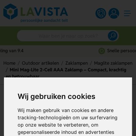
Snelle persoonlijke service
Home
Outdoor artikelen
Zaklampen
Maglite zaklampen
Mini Mag-Lite 2-Cell AAA Zaklamp – Compact, krachtig
en betrouwbaar
Mini Mag-Lite 2-Cell AAA
Wij gebruiken cookies
Zaklamp – Compact, krachtig
Wij maken gebruik van cookies en andere
en betrouwbaar
tracking-technologieën om uw surfervaring
op onze website te verbeteren, om
Artikelnummer:
135116
gepersonaliseerde inhoud en advertenties