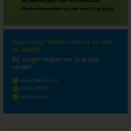
Wij rekenen geen start- en instelkosten
Klanten beoordelen ons met een 9.7 op kiyoh
Hulp nodig? Neem contact op met
de expert.
Bij vragen helpen we je graag
verder!
verkoop@lavista.nl
0344 - 745109
Whatsapp ons!