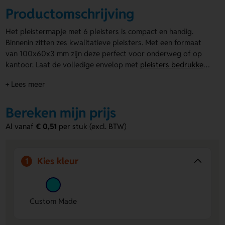
Productomschrijving
Het pleistermapje met 6 pleisters is compact en handig.
Binnenin zitten zes kwalitatieve pleisters. Met een formaat
van 100x60x3 mm zijn deze perfect voor onderweg of op
kantoor. Laat de volledige envelop met
pleisters bedrukken
met logo
of tekst. Het pleistermapje met 6 pleisters is een
+ Lees meer
praktisch relatiegeschenk. Geef iets nuttigs weg en val op!
Bereken mijn prijs
Al vanaf
€ 0,51
per stuk (excl. BTW)
Kies kleur
1
Custom Made