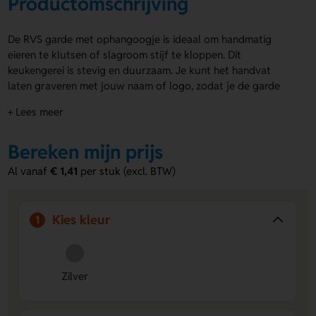
Productomschrijving
De RVS garde met ophangoogje is ideaal om handmatig
eieren te klutsen of slagroom stijf te kloppen. Dit
keukengerei is stevig en duurzaam. Je kunt het handvat
laten graveren met jouw naam of logo, zodat je de garde
makkelijk herkent tijdens het gebruik. De RVS garde is een
+ Lees meer
onmisbaar hulpmiddel voor verschillende kook- en
bakklussen.
Bereken mijn prijs
Voordelen van de RVS garde
Al vanaf
€ 1,41
per stuk (excl. BTW)
Gravering mogelijk:
Personaliseer het handvat met
jouw naam of logo voor herkenning.
Duurzaam materiaal:
Gemaakt van roestvrij staal voor
Kies kleur
1
langdurig gebruik.
Handige ophangmogelijkheid:
Ophangoogje voor
eenvoudige opslag en bereikbaarheid.
Zilver