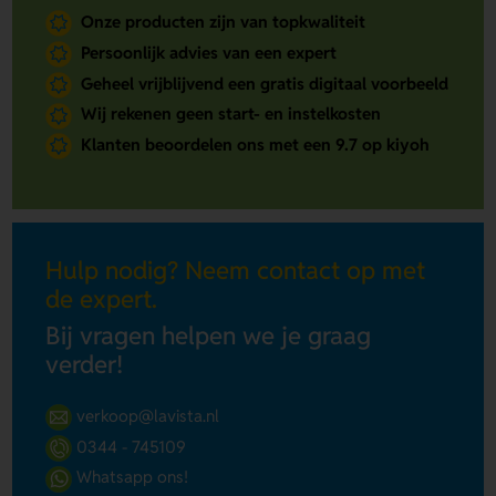
Onze producten zijn van topkwaliteit
Persoonlijk advies van een expert
Geheel vrijblijvend een gratis digitaal voorbeeld
Wij rekenen geen start- en instelkosten
Klanten beoordelen ons met een 9.7 op kiyoh
Hulp nodig? Neem contact op met
de expert.
Bij vragen helpen we je graag
verder!
verkoop@lavista.nl
0344 - 745109
Whatsapp ons!