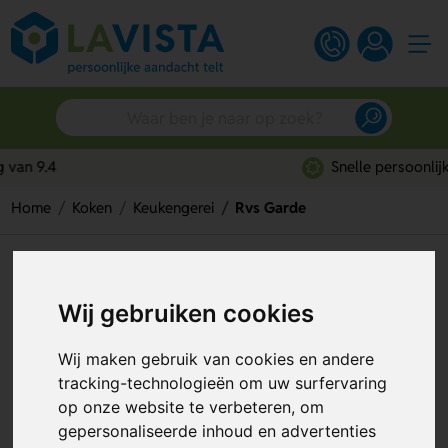
Snelle persoonlijke service
Home
Koken
Keukengerei
Rvs Garde
Rvs Garde
Wij gebruiken cookies
Artikelnummer:
205793
Wij maken gebruik van cookies en andere
tracking-technologieën om uw surfervaring
op onze website te verbeteren, om
gepersonaliseerde inhoud en advertenties