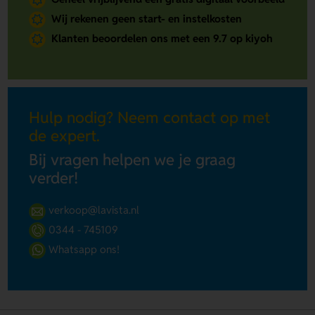
Wij rekenen geen start- en instelkosten
Klanten beoordelen ons met een 9.7 op kiyoh
Hulp nodig? Neem contact op met
de expert.
Bij vragen helpen we je graag
verder!
verkoop@lavista.nl
0344 - 745109
Whatsapp ons!