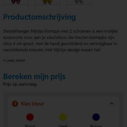
Productomschrijving
Sleutelhanger Nijntje klompje met 2 schoenen is een vrolijke
accessoire voor aan je sleutelbos. De houten klompjes zijn
circa 4 cm groot, met de hand geschilderd en verkrijgbaar in
verschillende kleuren. Het Nijntje-design maakt het
aantrekkelijk voor kinderen en liefhebbers. Je kunt de
+ Lees meer
sleutelhanger Nijntje klompje met 2 schoenen ook laten
bedrukken of graveren met jouw naam, logo of eigen
Bereken mijn prijs
ontwerp. Bestel snel en geef je sleutels een speelse
uitstraling!
Prijs op aanvraag
Voordelen van de Sleutelhanger Nijntje
klompje met 2 schoenen
Kies kleur
1
Handgeschilderd:
Elk klompje is zorgvuldig voorzien
van een Nijntje-design.
Verschillende kleuren:
Kies de kleur die het beste bij
Rood
Geel
Blauw
jou of de ontvanger past.