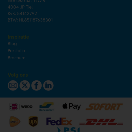
Morsestraat 11 A-B
4004 JP Tiel
KvK: 54142792
BTW: NL851187638B01
Inspiratie
Blog
Portfolio
Brochure
Volg ons