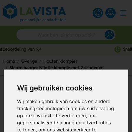
Snelle persoonlijke service
Home
Overige
Houten klompjes
Sleutelhanger Nijntje klompje met 2 schoenen
Sleutelhanger Nijntje klompje
Wij gebruiken cookies
met 2 schoenen
Wij maken gebruik van cookies en andere
Artikelnummer:
208779
tracking-technologieën om uw surfervaring
op onze website te verbeteren, om
gepersonaliseerde inhoud en advertenties
te tonen, om ons websiteverkeer te