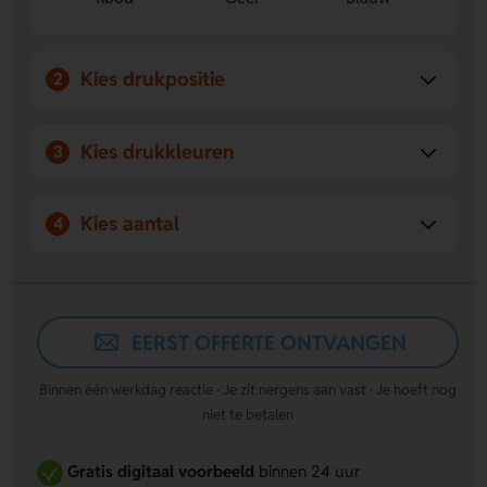
Personaliseerbaar:
Laat een naam, logo of eigen
ontwerp bedrukken of graveren.
Kies drukpositie
2
Kies drukkleuren
3
Kies aantal
4
EERST OFFERTE ONTVANGEN
Binnen één werkdag reactie · Je zit nergens aan vast · Je hoeft nog
niet te betalen
Gratis digitaal voorbeeld
binnen 24 uur