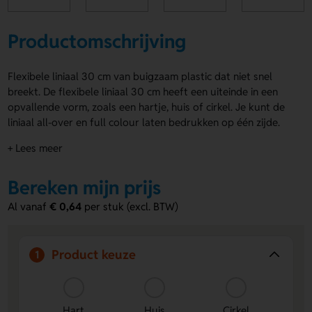
Productomschrijving
Flexibele liniaal 30 cm van buigzaam plastic dat niet snel
breekt. De flexibele liniaal 30 cm heeft een uiteinde in een
opvallende vorm, zoals een hartje, huis of cirkel. Je kunt de
liniaal all-over en full colour laten bedrukken op één zijde.
Een opvallende keuze voor campagnes of beurzen. Minimale
+ Lees meer
afname: 100 stuks.
Voordelen van de flexibele liniaal 30 cm
Bereken mijn prijs
in diverse vormen
Al vanaf
€ 0,64
per stuk (excl. BTW)
All-over full colour bedrukking
– Zorg voor maximale
zichtbaarheid met een volledige print op één zijde.
Buigzaam maar stevig materiaal
– Gemaakt van plastic
Product keuze
1
dat meebuigt zonder snel te breken.
Uiteinde in opvallende vorm
– Kies uit een huis, hartje
of cirkel voor extra herkenbaarheid.
Hart
Huis
Cirkel