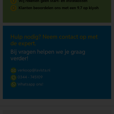
Wij rekenen geen start- en instelkosten
Klanten beoordelen ons met een 9.7 op kiyoh
Hulp nodig? Neem contact op met
de expert.
Bij vragen helpen we je graag
verder!
verkoop@lavista.nl
0344 - 745109
Whatsapp ons!