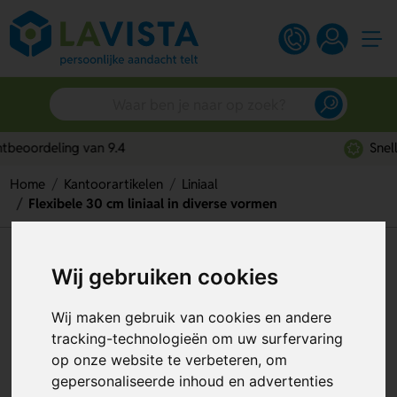
Snelle persoonlijke service
Home
Kantoorartikelen
Liniaal
Flexibele 30 cm liniaal in diverse vormen
Flexibele 30 cm liniaal in
Wij gebruiken cookies
diverse vormen
Wij maken gebruik van cookies en andere
Artikelnummer:
257342
tracking-technologieën om uw surfervaring
op onze website te verbeteren, om
gepersonaliseerde inhoud en advertenties