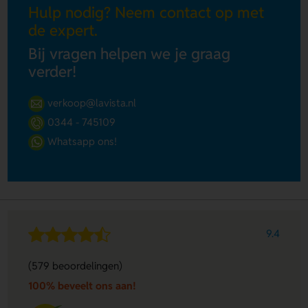
Hulp nodig? Neem contact op met
de expert.
Bij vragen helpen we je graag
verder!
verkoop@lavista.nl
0344 - 745109
Whatsapp ons!
9.4
(579 beoordelingen)
100% beveelt ons aan!