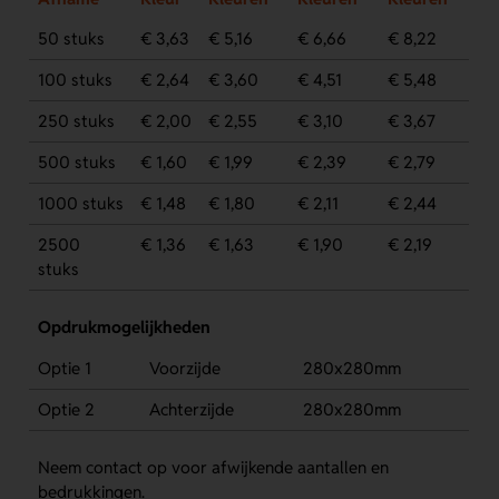
50 stuks
€ 3,63
€ 5,16
€ 6,66
€ 8,22
100 stuks
€ 2,64
€ 3,60
€ 4,51
€ 5,48
250 stuks
€ 2,00
€ 2,55
€ 3,10
€ 3,67
500 stuks
€ 1,60
€ 1,99
€ 2,39
€ 2,79
1000 stuks
€ 1,48
€ 1,80
€ 2,11
€ 2,44
2500
€ 1,36
€ 1,63
€ 1,90
€ 2,19
stuks
Opdrukmogelijkheden
Optie 1
Voorzijde
280x280mm
Optie 2
Achterzijde
280x280mm
Neem contact op voor afwijkende aantallen en
bedrukkingen.