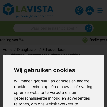
Snelle persoonlijke service
Home
Draagtassen
Schoudertassen
Gekleurde katoenen schoudertas bedrukken
Wij gebruiken cookies
Gekleurde katoenen
schoudertas bedrukken
Wij maken gebruik van cookies en andere
tracking-technologieën om uw surfervaring
Artikelnummer:
263614
op onze website te verbeteren, om
gepersonaliseerde inhoud en advertenties
te tonen, om ons websiteverkeer te