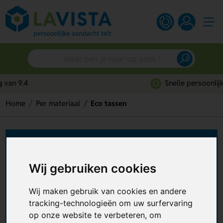
Snelle persoonlijke service
Home
Per materiaal
Eco tassen
Duurzame tassen
bedrukken
Wij gebruiken cookies
Wil je reclame maken met tassen maar daarbij
Wij maken gebruik van cookies en andere
ook rekening houden met het milieu? Laat dan
tracking-technologieën om uw surfervaring
duurzame tassen bedrukken
. Dit kan al vanaf 25
stuks en vanaf € 1,01 per stuk. Van tote bags tot
op onze website te verbeteren, om
+ Lees meer