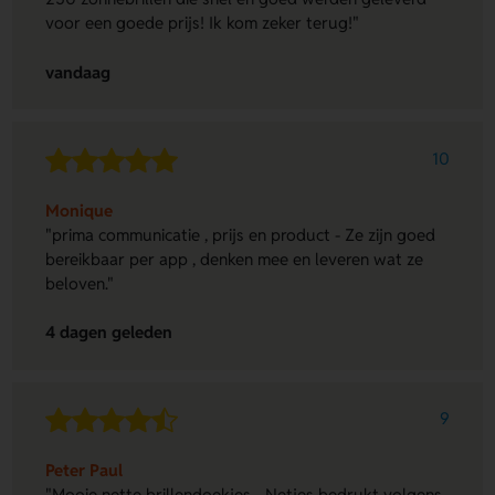
voor een goede prijs! Ik kom zeker terug!"
vandaag
10
Monique
"prima communicatie , prijs en product - Ze zijn goed
bereikbaar per app , denken mee en leveren wat ze
beloven."
4 dagen geleden
9
Peter Paul
"Mooie nette brillendoekjes - Netjes bedrukt volgens