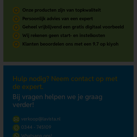
Onze producten zijn van topkwaliteit
Persoonlijk advies van een expert
Geheel vrijblijvend een gratis digitaal voorbeeld
Wij rekenen geen start- en instelkosten
Klanten beoordelen ons met een 9.7 op kiyoh
Hulp nodig? Neem contact op met
de expert.
Bij vragen helpen we je graag
verder!
verkoop@lavista.nl
0344 - 745109
Whatsapp ons!