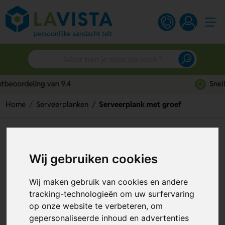
Snelle persoonlijke service
Home
Serveerplanken
Serveerplank met groef
Serveerplank met groef
Artikelnummer:
292336
Wij gebruiken cookies
Wij maken gebruik van cookies en andere
tracking-technologieën om uw surfervaring
op onze website te verbeteren, om
gepersonaliseerde inhoud en advertenties