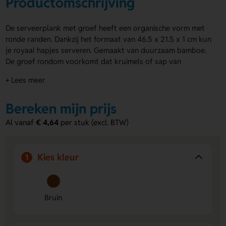
Productomschrijving
De serveerplank met groef heeft een organische vorm met
ronde randen. Dankzij het formaat van 46.5 x 21.5 x 1 cm kun
je royaal hapjes serveren. Gemaakt van duurzaam bamboe.
De groef rondom voorkomt dat kruimels of sap van
etenswaren op tafel belanden. En met het jute ophangkoord
+ Lees meer
hang je hem gemakkelijk op in de keuken. Laat de
serveerplank graveren aan zowel de voor- als achterkant
Bereken mijn prijs
met jouw eigen ontwerp.
Al vanaf
€ 4,64
per stuk (excl. BTW)
Voordelen van de serveerplank met
groef
Groef houdt tafel schoon:
Vangt kruimels en vocht op
Kies kleur
1
tijdens het serveren.
Veel ruimte:
Groot oppervlak voor het serveren van
meerdere hapjes tegelijk.
Bruin
Te graveren aan beide zijden:
Voorzie voor- én
achterkant van jouw ontwerp of logo.