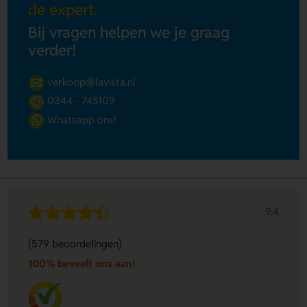
de expert.
Bij vragen helpen we je graag
verder!
verkoop@lavista.nl
0344 - 745109
Whatsapp ons!
9.4
(579 beoordelingen)
100% beveelt ons aan!