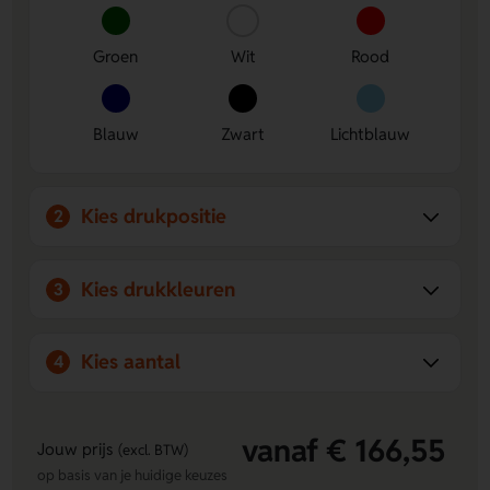
een pouch en neem hem makkelijk overal mee naartoe.
Ruimte voor een opvallende bedrukking
- Laat op 1st
Groen
Wit
Rood
side of 2nd side je logo, naam of eigen ontwerp
plaatsen.
Duurzaam en praktisch in gebruik
- Gemaakt van
gerecyclede PET-flessen en ideaal voor dagelijks
Blauw
Zwart
Lichtblauw
boodschappen doen.
Kies drukpositie
2
Kies drukkleuren
3
Kies aantal
4
vanaf € 166,55
Jouw prijs
(excl. BTW)
op basis van je huidige keuzes