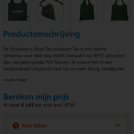
Productomschrijving
De Strawberry Rpet Opvouwbare Tas is een slimme
winkeltas voor elke dag. WoW! Gemaakt van RPET polyester,
dus van gerecyclede PET-flessen. Je vouwt hem in een
handomdraai van pouch naar tas en weer terug. Handig met
dubbele draaglus en royaal formaat van 42 x 38 cm
+ Lees meer
uitgeklapt. Verkrijgbaar in Groen, Wit, Rood, Blauw, Zwart en
Lichtblauw. De Strawberry Rpet Opvouwbare Tas laat je
Bereken mijn prijs
bedrukken op 1st side en 2nd side met je logo, naam of
eigen ontwerp. Bestel of vraag een prijs op.
Al vanaf
€ 1,62
per stuk (excl. BTW)
Voordelen van de Strawberry Rpet
Opvouwbare Tas
Kies kleur
1
Altijd compact mee te nemen
- Vouw de tas snel op tot