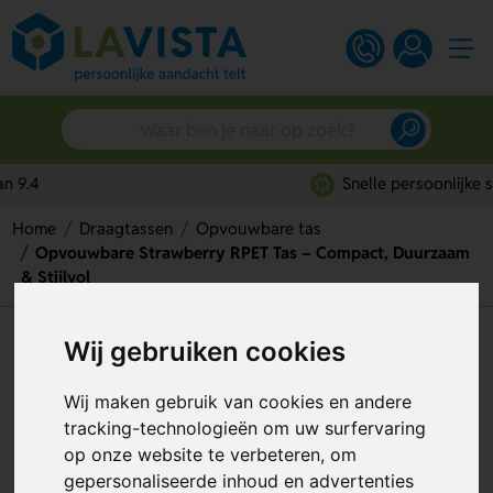
Snelle persoonlijke service
Home
Draagtassen
Opvouwbare tas
Opvouwbare Strawberry RPET Tas – Compact, Duurzaam
& Stijlvol
Opvouwbare Strawberry RPET
Wij gebruiken cookies
Tas – Compact, Duurzaam &
Wij maken gebruik van cookies en andere
Stijlvol
tracking-technologieën om uw surfervaring
op onze website te verbeteren, om
Artikelnummer:
293765
gepersonaliseerde inhoud en advertenties