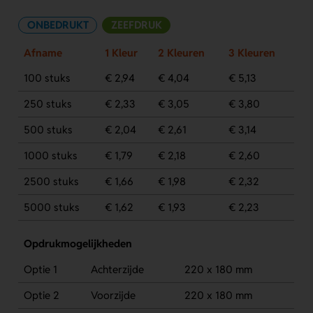
ONBEDRUKT
ZEEFDRUK
Afname
1 Kleur
2 Kleuren
3 Kleuren
100 stuks
€ 2,94
€ 4,04
€ 5,13
250 stuks
€ 2,33
€ 3,05
€ 3,80
500 stuks
€ 2,04
€ 2,61
€ 3,14
1000 stuks
€ 1,79
€ 2,18
€ 2,60
2500 stuks
€ 1,66
€ 1,98
€ 2,32
5000 stuks
€ 1,62
€ 1,93
€ 2,23
Opdrukmogelijkheden
Optie 1
Achterzijde
220 x 180 mm
Optie 2
Voorzijde
220 x 180 mm