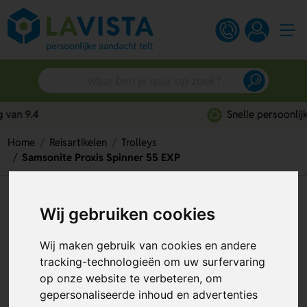
Snelle persoonlijke service
Home
Reisartikelen
Trolleys
Samsonite Proxis Spinner 55 EXP
Samsonite Proxis Spinner 55
Wij gebruiken cookies
EXP
Wij maken gebruik van cookies en andere
Artikelnummer:
299029
tracking-technologieën om uw surfervaring
op onze website te verbeteren, om
gepersonaliseerde inhoud en advertenties