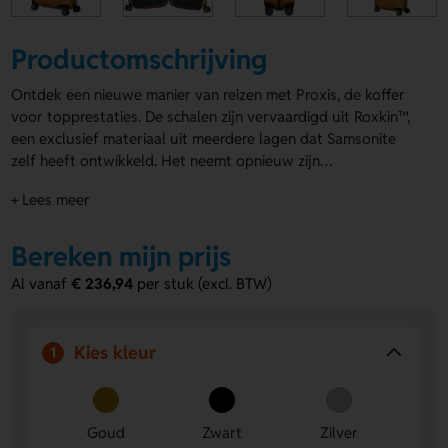
Productomschrijving
Ontdek een nieuwe manier van reizen met Proxis, de koffer
voor topprestaties. De schalen zijn vervaardigd uit Roxkin™,
een exclusief materiaal uit meerdere lagen dat Samsonite
zelf heeft ontwikkeld. Het neemt opnieuw zijn
oorspronkelijke vorm aan en is opvallend stevig,
+ Lees meer
veerkrachtig en licht. De koffer springt in het oog door zijn
geraffineerde design en is speciaal ontworpen om aan al
jouw behoeften te voldoen. Als je voor Proxis kiest,
Bereken mijn prijs
profiteer je met het nieuwe wecare programma van
Al vanaf
€ 236,94
per stuk (excl. BTW)
Samsonite bovendien van uitstekende ondersteuning en
fantastische voordelen tijdens én na de garantieperiode. De
collectie is ontwikkeld en geproduceerd in Europa. Samsonite
Kies kleur
1
geeft maar liefst 10 jaar wereldwijde (beperkte) garantie op
deze collectie. De Spinner 55 EXP uit deze revolutionaire
collectie is een lichtgewicht handbagage koffer die
uitbreidbaar is dankzij de slimme dubbele rits. Het interieur
Goud
Zwart
Zilver
is onderverdeeld in twee compartimenten die beide voorzien