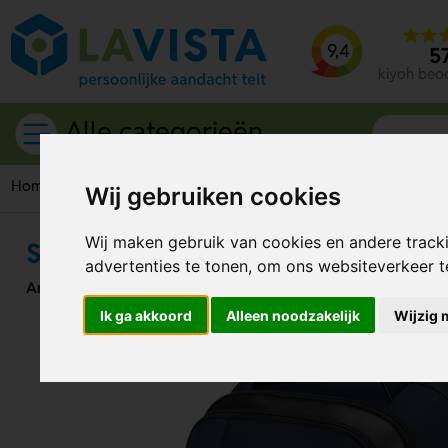
9,4
5
kiyoh beo
Alle categorieën
Home
Tassen
Samsonite Spectrolite 3.0 Laptop Backpack 1
Wij gebruiken cookies
Wij maken gebruik van cookies en andere track
Samsonite Spectrolite 3.0 Laptop
advertenties te tonen, om ons websiteverkeer 
Artikelnummer:
299335
Ik ga akkoord
Alleen noodzakelijk
Wijzig 