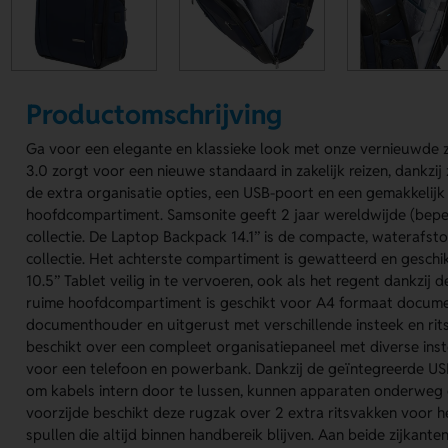
Productomschrijving
Ga voor een elegante en klassieke look met onze vernieuwde zak
3.0 zorgt voor een nieuwe standaard in zakelijk reizen, dankzij 
de extra organisatie opties, een USB-poort en een gemakkelijk
hoofdcompartiment. Samsonite geeft 2 jaar wereldwijde (bepe
collectie. De Laptop Backpack 14.1’’ is de compacte, waterafs
collectie. Het achterste compartiment is gewatteerd en geschik
10.5’’ Tablet veilig in te vervoeren, ook als het regent dankzij
ruime hoofdcompartiment is geschikt voor A4 formaat docume
documenthouder en uitgerust met verschillende insteek en ri
beschikt over een compleet organisatiepaneel met diverse in
voor een telefoon en powerbank. Dankzij de geïntegreerde US
om kabels intern door te lussen, kunnen apparaten onderweg
voorzijde beschikt deze rugzak over 2 extra ritsvakken voor h
spullen die altijd binnen handbereik blijven. Aan beide zijkante