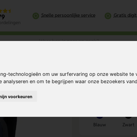
Snelle persoonlijke service
Gratis digi
79
ordelingen
4.1"
ing-technologieën om uw surfervaring op onze website te 
 Backpack 14.1"
Bereken mijn prij
te analyseren en om te begrijpen waar onze bezoekers va
mijn voorkeuren
Kies kleur
1
Blauw
Zwart