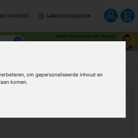
taal voorbeeld
Laagste prijsgarantie
Neem contact op met Boukje
0344 - 745109
verbeteren, om gepersonaliseerde inhoud en
s
Al vanaf
€ 109,02
per stuk (excl. BTW)
ndaan komen.