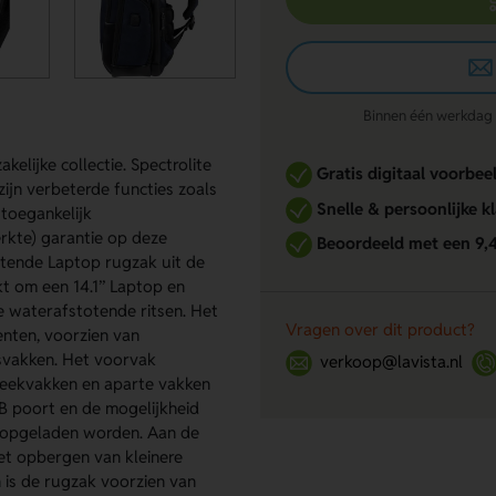
Binnen één werkdag re
elijke collectie. Spectrolite
Gratis digitaal voorbee
zijn verbeterde functies zoals
Snelle & persoonlijke k
 toegankelijk
rkte) garantie op deze
Beoordeeld met een 9,
totende Laptop rugzak uit de
t om een 14.1’’ Laptop en
 de waterafstotende ritsen. Het
Vragen over dit product?
nten, voorzien van
tsvakken. Het voorvak
verkoop@lavista.nl
steekvakken en aparte vakken
B poort en de mogelijkheid
 opgeladen worden. Aan de
et opbergen van kleinere
n is de rugzak voorzien van