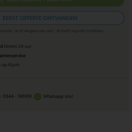
EERST OFFERTE ONTVANGEN
actie · Je zit nergens aan vast · Je hoeft nog niet te betalen
ld
binnen 24 uur
lantenservice
4
op Kiyoh
0344 - 745109
Whatsapp ons!