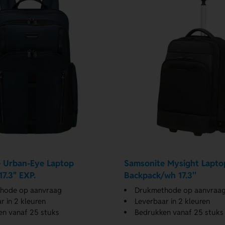
 Urban-Eye Laptop
Samsonite Mysight Lapto
7.3" EXP.
Backpack/wh 17.3''
hode op aanvraag
Drukmethode op aanvraa
r in 2 kleuren
Leverbaar in 2 kleuren
n vanaf 25 stuks
Bedrukken vanaf 25 stuks