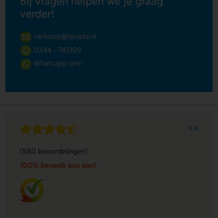
Bij vragen helpen we je graag
verder!
verkoop@lavista.nl
0344 - 745109
Whatsapp ons!
9.4
(580 beoordelingen)
100% beveelt ons aan!