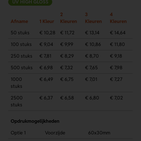
UV HIGH GLOSS
2
3
4
Afname
1 Kleur
Kleuren
Kleuren
Kleuren
50 stuks
€ 10,28
€ 11,72
€ 13,14
€ 14,64
100 stuks
€ 9,04
€ 9,99
€ 10,86
€ 11,80
250 stuks
€ 7,81
€ 8,29
€ 8,70
€ 9,18
500 stuks
€ 6,98
€ 7,32
€ 7,65
€ 7,98
1000
€ 6,49
€ 6,75
€ 7,01
€ 7,27
stuks
2500
€ 6,37
€ 6,58
€ 6,80
€ 7,02
stuks
Opdrukmogelijkheden
Optie 1
Voorzijde
60x30mm