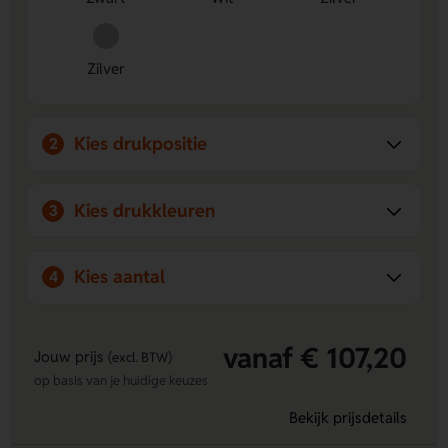
Te personaliseren:
Bedruk of graveer jouw ontwerp,
ideaal voor cadeau of promotie.
Zilver
Kies drukpositie
2
Kies drukkleuren
3
Kies aantal
4
vanaf € 107,20
Jouw prijs
(excl. BTW)
op basis van je huidige keuzes
Bekijk prijsdetails