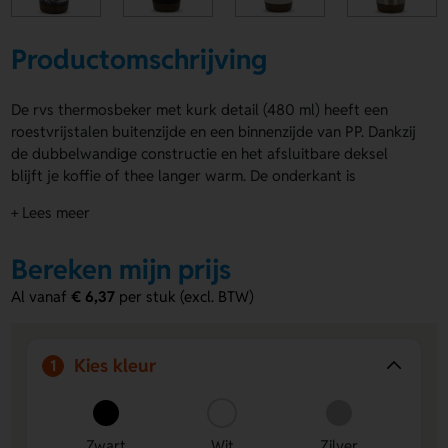
Productomschrijving
De rvs thermosbeker met kurk detail (480 ml) heeft een
roestvrijstalen buitenzijde en een binnenzijde van PP. Dankzij
de dubbelwandige constructie en het afsluitbare deksel
blijft je koffie of thee langer warm. De onderkant is
afgewerkt met kurk, wat krassen op tafel voorkomt en
+ Lees meer
druppels opvangt. De rvs thermosbeker met kurk detail
(480 ml) is leverbaar in diverse kleuren en kan bedrukt of
Bereken mijn prijs
gegraveerd worden. Geleverd in geschenkverpakking.
Al vanaf
€ 6,37
per stuk (excl. BTW)
Voordelen van de rvs thermosbeker
met kurk detail
Houdt dranken langer warm:
Dubbelwandige
Kies kleur
1
constructie en afsluitbaar deksel zorgen voor goede
isolatie.
Kurk tegen krassen en kringen:
Voorkomt beschadiging
Zwart
Wit
Zilver
van oppervlakken en opvang van druppels.