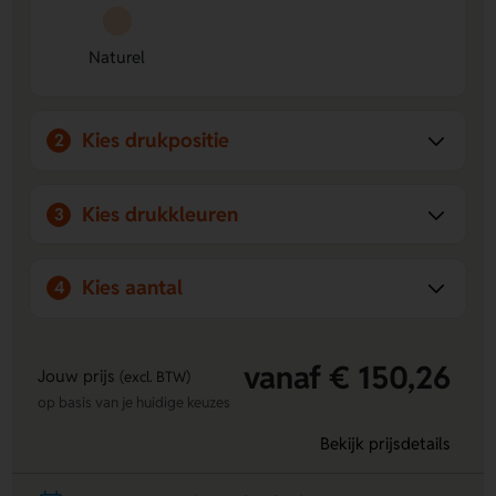
Bedrukking op de voorzijde mogelijk
- Voeg eenvoudig
een logo, naam of eigen ontwerp toe.
Naturel
Natuurlijke uitstraling
- De combinatie van katoen en
gelamineerde jute zorgt voor een mooie naturelle look.
Kies drukpositie
2
Kies drukkleuren
3
Kies aantal
4
vanaf € 150,26
Jouw prijs
(excl. BTW)
op basis van je huidige keuzes
Bekijk prijsdetails