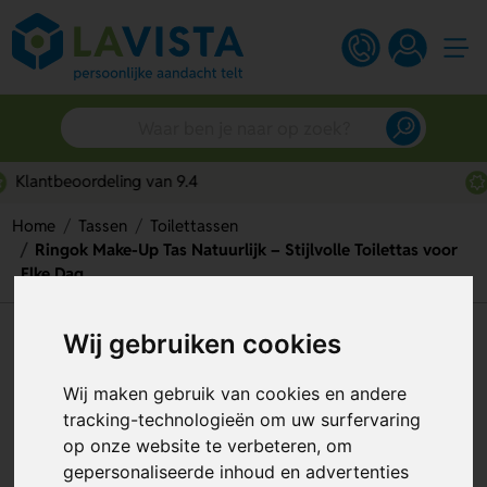
Snelle persoonlijke service
Home
Tassen
Toilettassen
Ringok Make-Up Tas Natuurlijk – Stijlvolle Toilettas voor
Elke Dag
Ringok Make-Up Tas Natuurlijk
Wij gebruiken cookies
– Stijlvolle Toilettas voor Elke
Wij maken gebruik van cookies en andere
Dag
tracking-technologieën om uw surfervaring
op onze website te verbeteren, om
Artikelnummer:
306752
gepersonaliseerde inhoud en advertenties