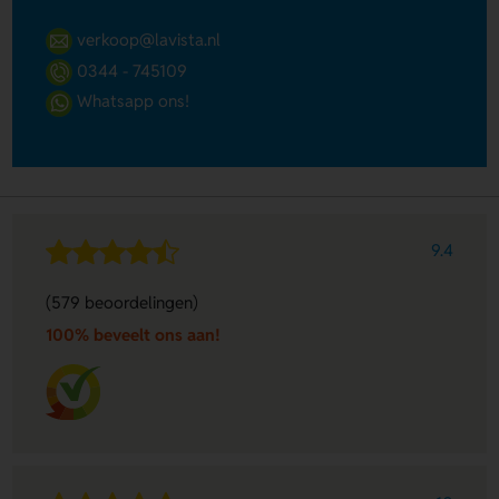
verkoop@lavista.nl
0344 - 745109
Whatsapp ons!
9.4
(579 beoordelingen)
100% beveelt ons aan!