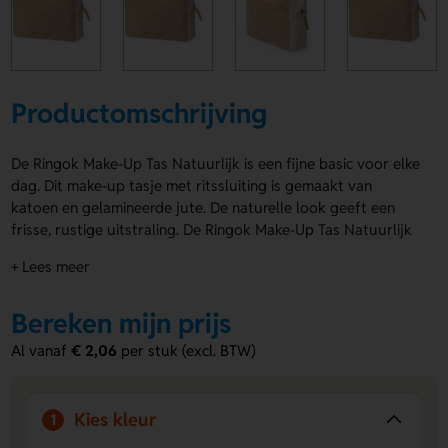
Productomschrijving
De Ringok Make-Up Tas Natuurlijk is een fijne basic voor elke
dag. Dit make-up tasje met ritssluiting is gemaakt van
katoen en gelamineerde jute. De naturelle look geeft een
frisse, rustige uitstraling. De Ringok Make-Up Tas Natuurlijk
is compact, handig en makkelijk mee te nemen. Laat de
+ Lees meer
voorzijde bedrukken met een logo, naam of eigen ontwerp.
Zo maak je hem helemaal van jou. Bestel of vraag een prijs
Bereken mijn prijs
op.
Al vanaf
€ 2,06
per stuk (excl. BTW)
Voordelen van de Ringok Make-Up Tas
Natuurlijk
Compact en handig in gebruik
- Ideaal voor make-up
Kies kleur
1
en kleine spulletjes onderweg.