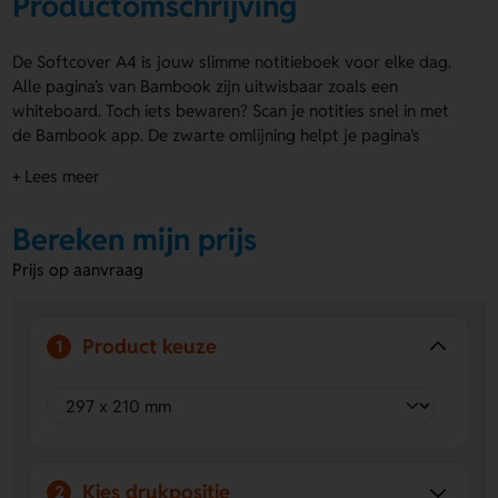
Productomschrijving
De Softcover A4 is jouw slimme notitieboek voor elke dag.
Alle pagina’s van Bambook zijn uitwisbaar zoals een
whiteboard. Toch iets bewaren? Scan je notities snel in met
de Bambook app. De zwarte omlijning helpt je pagina’s
makkelijk en snel te scannen. De omslag van de Softcover A4
+ Lees meer
is gemaakt van 100% duurzaam bamboekarton en
bedrukken we in full color met jouw eigen ontwerp. Logo,
Bereken mijn prijs
naam of ontwerp kan op de voorzijde, achterzijde en
rondom de omslag. Bestel of vraag een prijs op.
Prijs op aanvraag
Voordelen van de Softcover A4
Uitwisbaar en herbruikbaar:
schrijf, wis en gebruik het
Product keuze
1
notitieboek steeds opnieuw.
Eigen bedrukking mogelijk:
laat een logo, naam of
eigen ontwerp plaatsen op de voorzijde, achterzijde of
rondom de omslag.
Duurzaam en boomplantend:
de omslag is van
bamboekarton en voor elk notitieboek plant Bambook
Kies drukpositie
2