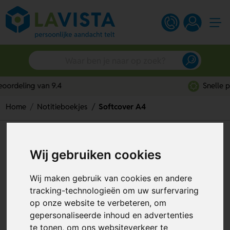
Snelle persoonlijke service
Home
Notitieboekjes
Softcover A4
Softcover A4
Wij gebruiken cookies
Artikelnummer:
311618
Wij maken gebruik van cookies en andere
tracking-technologieën om uw surfervaring
op onze website te verbeteren, om
gepersonaliseerde inhoud en advertenties
te tonen, om ons websiteverkeer te