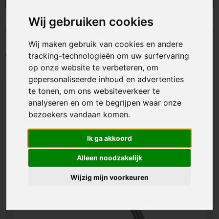
hebt de keuze uit goedkope zakmessen,
zakmessen met handgreep van natuurlijk
Wij gebruiken cookies
materiaal, zakmessen van bekende merken en
Victorinox zakmessen
multifunctionele zakmessen met extra functies.
Wij maken gebruik van cookies en andere
Je kunt de zakmessen laten bedrukken of
tracking-technologieën om uw surfervaring
Filters
graveren met een logo, bedrijfsnaam of ander
op onze website te verbeteren, om
ontwerp opdruk. Of je nu een avonturier bent
gepersonaliseerde inhoud en advertenties
die graag kampeert of iemand die dagelijks kleine
te tonen, om ons websiteverkeer te
klusjes moet opknappen, bedrukte zakmessen
analyseren en om te begrijpen waar onze
zijn een onmisbaar hulpmiddel en daarom een
bezoekers vandaan komen.
perfect geschenk om weg te geven!
Ik ga akkoord
Alleen noodzakelijk
Wijzig mijn voorkeuren