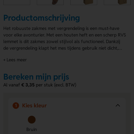
Productomschrijving
Het robuuste zakmes met vergrendeling is een must-have
voor elke avonturier. Met een houten heft en een scherp RVS
lemmet is dit zakmes zowel stijlvol als functioneel. Dankzij
de vergrendeling klapt het mes tijdens gebruik niet dicht,
wat extra veiligheid biedt. Het zakmes heeft een afmeting
+ Lees meer
van 850 x 130 x 250 mm en is perfect voor dagelijks
gebruik. Je kunt het zakmes aan de handgreep aan beide
zijden laten bedrukken of graveren. Geef het een
Bereken mijn prijs
persoonlijke touch! Kies voor
bedrukte zakmessen
en maak
Al vanaf
€ 3,35
per stuk (excl. BTW)
indruk bij je relaties.
Kies kleur
1
Bruin