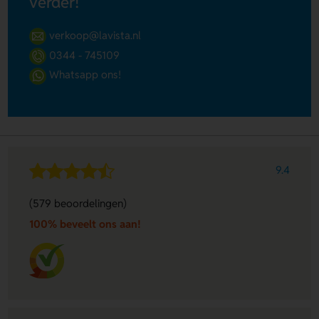
verder!
verkoop@lavista.nl
0344 - 745109
Whatsapp ons!
9.4
(579 beoordelingen)
100% beveelt ons aan!