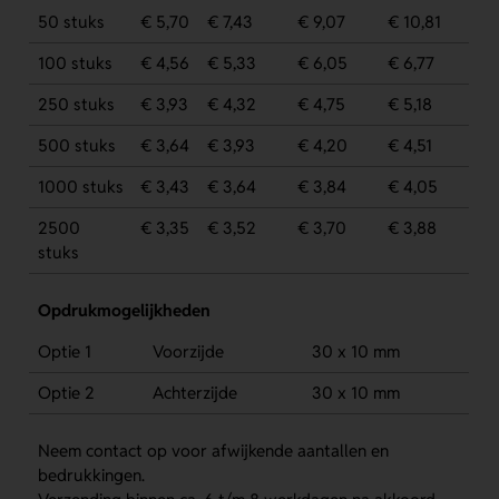
50 stuks
€ 5,70
€ 7,43
€ 9,07
€ 10,81
100 stuks
€ 4,56
€ 5,33
€ 6,05
€ 6,77
250 stuks
€ 3,93
€ 4,32
€ 4,75
€ 5,18
500 stuks
€ 3,64
€ 3,93
€ 4,20
€ 4,51
1000 stuks
€ 3,43
€ 3,64
€ 3,84
€ 4,05
2500
€ 3,35
€ 3,52
€ 3,70
€ 3,88
stuks
Opdrukmogelijkheden
Optie 1
Voorzijde
30 x 10 mm
Optie 2
Achterzijde
30 x 10 mm
Neem contact op voor afwijkende aantallen en
bedrukkingen.