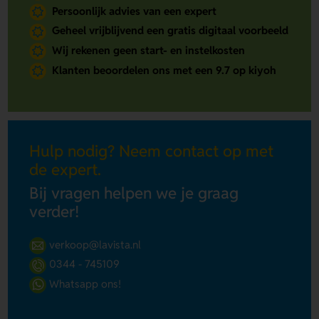
Persoonlijk advies van een expert
Geheel vrijblijvend een gratis digitaal voorbeeld
Wij rekenen geen start- en instelkosten
Klanten beoordelen ons met een 9.7 op kiyoh
Hulp nodig? Neem contact op met
de expert.
Bij vragen helpen we je graag
verder!
verkoop@lavista.nl
0344 - 745109
Whatsapp ons!