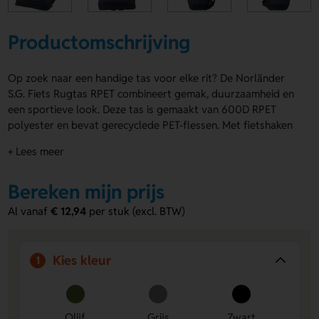
Productomschrijving
Op zoek naar een handige tas voor elke rit? De Norländer
S.G. Fiets Rugtas RPET combineert gemak, duurzaamheid en
een sportieve look. Deze tas is gemaakt van 600D RPET
polyester en bevat gerecyclede PET-flessen. Met fietshaken
aan de achterzijde klik je de Norländer S.G. Fiets Rugtas
+ Lees meer
RPET zo aan je fiets. De schouderbanden berg je veilig op.
Verkrijgbaar in Olijf, Grijs, Zwart en Blauw. Ook ideaal voor
Bereken mijn prijs
een logo, naam of eigen ontwerp. Bestel of vraag een prijs
op.
Al vanaf
€ 12,94
per stuk (excl. BTW)
Voordelen van de Norländer S.G. Fiets
Rugtas RPET
Kies kleur
1
Duurzaam en eco friendly
Gemaakt van RPET polyester
met gerecyclede PET-flessen. Goed voor een bewuste
keuze.
Olijf
Grijs
Zwart
Veel drukmogelijkheden
Laat een logo, naam of eigen