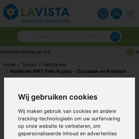
Snelle persoonlijke service
Home
Tassen
Fietstassen
Norländer RPET Fiets Rugtas – Duurzaam en Praktisch
Norländer RPET Fiets Rugtas –
Wij gebruiken cookies
Duurzaam en Praktisch
Wij maken gebruik van cookies en andere
Artikelnummer:
315684
tracking-technologieën om uw surfervaring
op onze website te verbeteren, om
gepersonaliseerde inhoud en advertenties