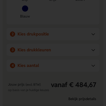
ontwerp aanbrengen voor een opvallend
relatiegeschenk.
Praktisch in gebruik
Met fietshaken, oprolbare sluiting,
Blauw
vakken en opbergruimte voor schouderbanden.
Kies drukpositie
2
Kies drukkleuren
3
Kies aantal
4
vanaf € 484,67
Jouw prijs
(excl. BTW)
op basis van je huidige keuzes
Bekijk prijsdetails