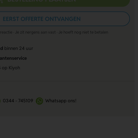
EERST OFFERTE ONTVANGEN
actie · Je zit nergens aan vast · Je hoeft nog niet te betalen
ld
binnen 24 uur
lantenservice
4
op Kiyoh
0344 - 745109
Whatsapp ons!