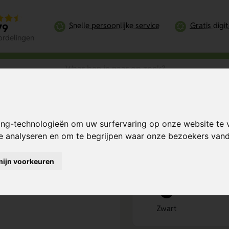
Snelle persoonlijke service
Gratis digi
79
ordelingen
– Veilig, Stijlvol en Compact
ing-technologieën om uw surfervaring op onze website te 
lig, Stijlvol en
Bereken mijn prij
te analyseren en om te begrijpen waar onze bezoekers va
mijn voorkeuren
Kies kleur
1
Zwart