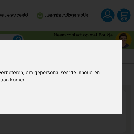
taal voorbeeld
Laagste prijsgarantie
Neem contact op met Boukje
0344 - 745109
verbeteren, om gepersonaliseerde inhoud en
s
Al vanaf
€ 2,51
per stuk (excl. BTW)
ndaan komen.