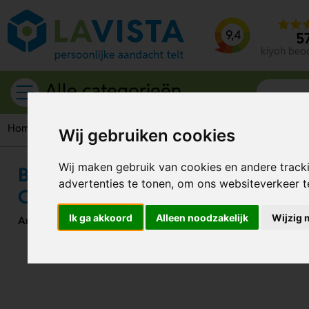
9,4
5
kiyoh beo
Alle categorieën
Home
Tassen
Heuptassen
Basset Reflecterende Heuptas 
Wij gebruiken cookies
Wij maken gebruik van cookies en andere track
Basset Reflecterende Heuptas – Vei
advertenties te tonen, om ons websiteverkeer 
Compact
Ik ga akkoord
Alleen noodzakelijk
Wijzig 
Artikelnummer:
318059