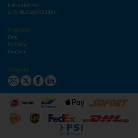
KvK: 54142792
BTW: NL851187638B01
Inspiratie
Blog
Portfolio
Brochure
Volg ons