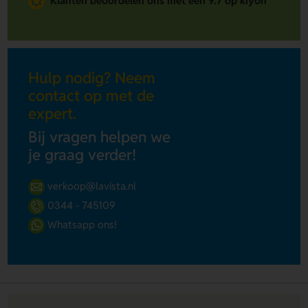
Klanten beoordelen ons met een 9.7 op kiyoh
Hulp nodig? Neem
contact op met de
expert.
Bij vragen helpen we
je graag verder!
verkoop@lavista.nl
0344 - 745109
Whatsapp ons!