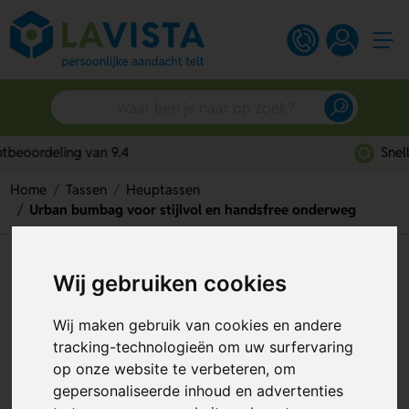
Snelle persoonlijke service
Home
Tassen
Heuptassen
Urban bumbag voor stijlvol en handsfree onderweg
Urban bumbag voor stijlvol en
Wij gebruiken cookies
handsfree onderweg
Wij maken gebruik van cookies en andere
Artikelnummer:
281473
tracking-technologieën om uw surfervaring
op onze website te verbeteren, om
gepersonaliseerde inhoud en advertenties