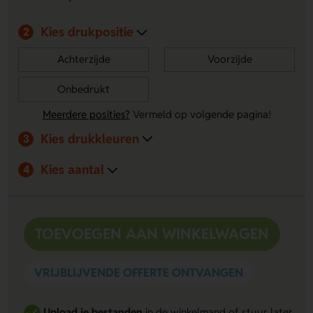
cross-body of over de schouder. Lekker flexibel dus.
Kies drukpositie
2
Achterzijde
Voorzijde
Onbedrukt
Meerdere posities?
Vermeld op volgende pagina!
Kies drukkleuren
3
Kies aantal
4
TOEVOEGEN AAN WINKELWAGEN
VRIJBLIJVENDE OFFERTE ONTVANGEN
Upload je bestanden
in de winkelmand of stuur later