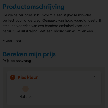
Productomschrijving
De kleine heupfles in buisvorm is een stijlvolle mini-fles,
perfect voor onderweg. Gemaakt van hoogwaardig roestvrij
staal en voorzien van een bamboe omhulsel voor een
natuurlijke uitstraling. Met een inhoud van 45 ml en een
formaat van 22×162 mm is de heupfles compact en
+ Lees meer
praktisch. Verkrijgbaar in een rustieke bamboekleur die bij
elke stijl past. Laat de kleine heupfles in buisvorm graveren
met jouw logo of tekst. Ideaal om je merk op een subtiele
Bereken mijn prijs
manier te promoten. Een perfect relatiegeschenk, de
Prijs op aanvraag
bedrukte heupflessen
!
Kies kleur
1
Naturel