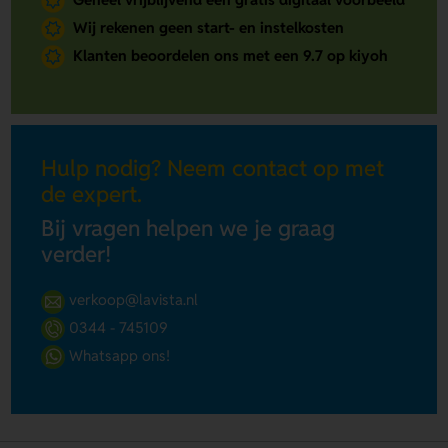
Wij rekenen geen start- en instelkosten
Klanten beoordelen ons met een 9.7 op kiyoh
Hulp nodig? Neem contact op met
de expert.
Bij vragen helpen we je graag
verder!
verkoop@lavista.nl
0344 - 745109
Whatsapp ons!