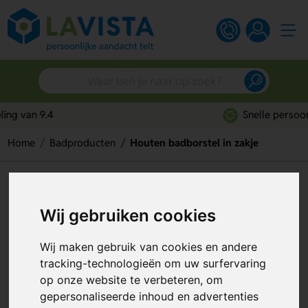
Snelle persoonlijke service
Home
Badproducten
Houten badborstel in zakje
Houten badborstel in zakje
Wij gebruiken cookies
Artikelnummer:
330386
Wij maken gebruik van cookies en andere
tracking-technologieën om uw surfervaring
op onze website te verbeteren, om
gepersonaliseerde inhoud en advertenties