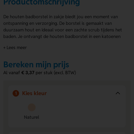
Productomschrijving
De houten badborstel in zakje biedt jou een moment van
ontspanning en verzorging. De borstel is gemaakt van
duurzaam hout en ideaal voor een zachte scrub tijdens het
baden. Je ontvangt de houten badborstel in een katoenen
zakje, dat je kunt laten bedrukken met jouw ontwerp. Ook
+ Lees meer
de borstel zelf kun je laten graveren. De houten badborstel
in zakje is een duurzaam geschenk voor wellness- en
Bereken mijn prijs
verzorgingspakketten.
Al vanaf
€ 3,37
per stuk (excl. BTW)
Voordelen van de houten badborstel in
zakje
Duurzame materialen:
De borstel is van hout, het zakje
Kies kleur
1
van katoen – goed voor mens en milieu.
Dubbele personalisatie:
Laat zowel het zakje bedrukken
als de borstel graveren met jouw ontwerp.
Naturel
Voor zachte verzorging:
Geschikt voor een milde scrub
en ontspannend badmoment.