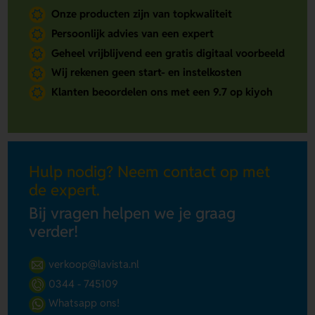
Onze producten zijn van topkwaliteit
Persoonlijk advies van een expert
Geheel vrijblijvend een gratis digitaal voorbeeld
Wij rekenen geen start- en instelkosten
Klanten beoordelen ons met een 9.7 op kiyoh
Hulp nodig? Neem contact op met
de expert.
Bij vragen helpen we je graag
verder!
verkoop@lavista.nl
0344 - 745109
Whatsapp ons!