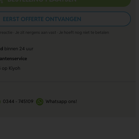
EERST OFFERTE ONTVANGEN
actie · Je zit nergens aan vast · Je hoeft nog niet te betalen
ld
binnen 24 uur
lantenservice
4
op Kiyoh
0344 - 745109
Whatsapp ons!