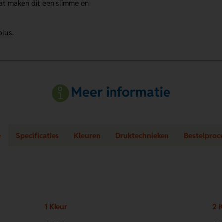
at maken dit een slimme en
plus
.
Meer informatie
e
Specificaties
Kleuren
Druktechnieken
Bestelproc
1 Kleur
2 