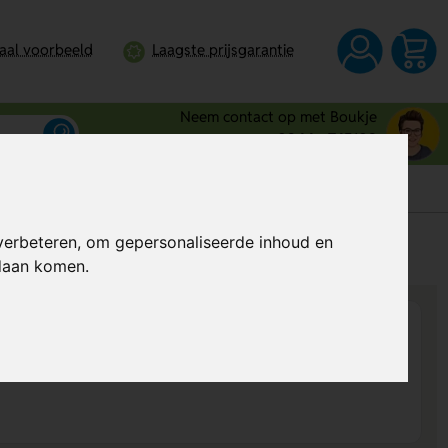
taal voorbeeld
Laagste prijsgarantie
Neem contact op met Boukje
0344 - 745109
verbeteren, om gepersonaliseerde inhoud en
s
Al vanaf
€ 6,20
per stuk (excl. BTW)
ndaan komen.