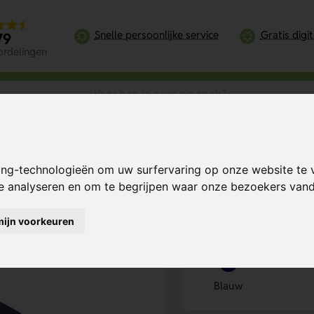
Snelle persoonlijke service
Gratis digi
79
ordelingen
estorm Stormparaplu 30 Inch RPET
ing-technologieën om uw surfervaring op onze website te 
RPET
Bereken mijn prij
te analyseren en om te begrijpen waar onze bezoekers va
mijn voorkeuren
Kies kleur
1
Blauw