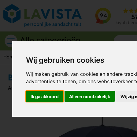
9,4
5
kiyoh beo
Alle categorieën
Home
Outdoor artikelen
Paraplu's
Stormparaplu's
Blu
Wij gebruiken cookies
Wij maken gebruik van cookies en andere track
Bluestorm Stormparaplu 30 Inch 
advertenties te tonen, om ons websiteverkeer 
Artikelnummer:
330954
Ik ga akkoord
Alleen noodzakelijk
Wijzig 