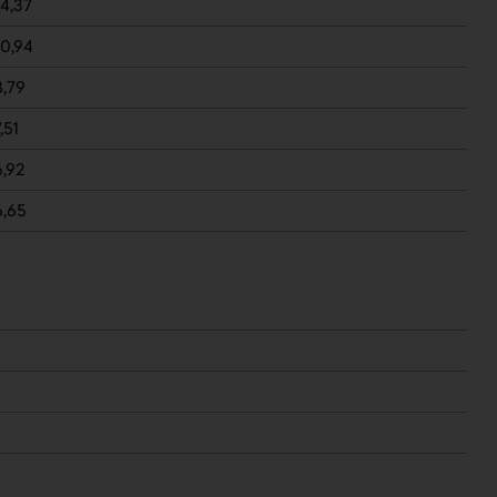
14,37
10,94
8,79
,51
6,92
6,65