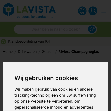
Snelle persoonlijke service
Home
Drinkwaren
Glazen
Riviera Champagneglas
Riviera Champagneglas
Artikelnummer:
332005
Wij gebruiken cookies
Wij maken gebruik van cookies en andere
tracking-technologieën om uw surfervaring
op onze website te verbeteren, om
gepersonaliseerde inhoud en advertenties