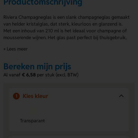
Productomschrijving
Riviera Champagneglas is een slank champagneglas gemaakt
van helder kristalglas, dat sterk, kleurloos en glanzend is.
Met een inhoud van 210 ml is het ideaal voor champagne of
mousserende wijnen. Het glas past perfect bij thuisgebruik,
in de horeca of bij speciale gelegenheden. Je kunt het Riviera
+ Lees meer
Champagneglas laten graveren op de voor- of achterzijde
met jouw eigen ontwerp. Bestel snel en geef jouw
Bereken mijn prijs
evenementen of tafelschikking een persoonlijke uitstraling!
Al vanaf
€ 6,58
per stuk (excl. BTW)
Voordelen van de Riviera
Champagneglas
Gravering mogelijk:
Laat jouw ontwerp op voor- of
Kies kleur
1
achterzijde aanbrengen voor een persoonlijke touch.
Hoogwaardig kristalglas:
Kleurloos, sterk en glanzend
voor een fraai en duurzaam glas.
Transparant
Veelzijdig inzetbaar:
Geschikt voor thuis, horeca en
speciale gelegenheden.