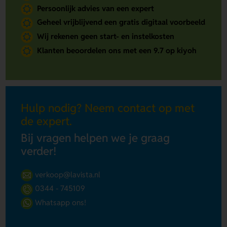
Persoonlijk advies van een expert
Geheel vrijblijvend een gratis digitaal voorbeeld
Wij rekenen geen start- en instelkosten
Klanten beoordelen ons met een 9.7 op kiyoh
Hulp nodig? Neem contact op met
de expert.
Bij vragen helpen we je graag
verder!
verkoop@lavista.nl
0344 - 745109
Whatsapp ons!