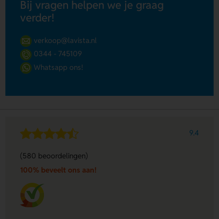
Bij vragen helpen we je graag
verder!
verkoop@lavista.nl
0344 - 745109
Whatsapp ons!
9.4
(580 beoordelingen)
100% beveelt ons aan!