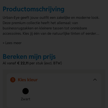
Productomschrijving
Urban-Eye geeft jouw outfit een zakelijke en moderne look.
Deze premium collectie heeft het allemaal: van
businessrugzakken en kleinere tassen tot onmisbare
accessoires. Kies jij één van de natuurlijke tinten of eerder
het frisse grijs met een vleugje limoen? Vanaf nu ga jij naar
+ Lees meer
het werk in stijl.
Bereken mijn prijs
Al vanaf
€ 22,11
per stuk (excl. BTW)
Kies kleur
1
Zwart