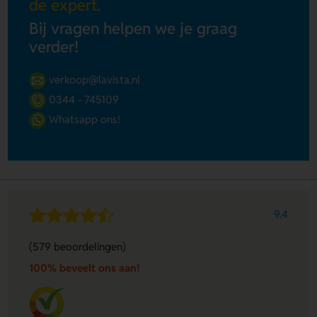
de expert.
Bij vragen helpen we je graag
verder!
verkoop@lavista.nl
0344 - 745109
Whatsapp ons!
9.4
(579 beoordelingen)
100% beveelt ons aan!