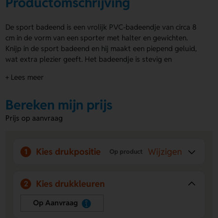
Productomschrijving
De sport badeend is een vrolijk PVC-badeendje van circa 8
cm in de vorm van een sporter met halter en gewichten.
Knijp in de sport badeend en hij maakt een piepend geluid,
wat extra plezier geeft. Het badeendje is stevig en
duurzaam. Je kunt de sport badeend laten bedrukken met
+ Lees meer
jouw eigen ontwerp. Ideaal als promotie of cadeau voor
sportschoolleden en sportwinkels. Bestel snel of vraag eerst
Bereken mijn prijs
een offerte op.
Prijs op aanvraag
Voordelen van de sport badeend
Bedrukking mogelijk:
Personaliseer de badeend met
logo of ontwerp voor promotie of cadeaus.
Kies drukpositie
Wijzigen
1
Op product
Interactief plezier:
Piept bij aanraking, wat zorgt voor
een leuk effect.
Compact formaat:
Met 8 cm eenvoudig te plaatsen en
Kies drukkleuren
2
geschikt voor sportieve thema’s.
Op Aanvraag