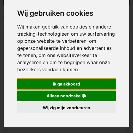
metingen, het trekken van rechte lijnen en het
tekenen op schaal. Onze linialen zijn verkrijgbaar
Wij gebruiken cookies
in vrijwel iedere kleur en kunnen bedrukt of
Filters
gegraveerd worden met een logo of andere
Wij maken gebruik van cookies en andere
opdruk. Of je nu een bedrijf, school of beurs
tracking-technologieën om uw surfervaring
vertegenwoordigt, bedrukte linialen zijn niet
op onze website te verbeteren, om
alleen meetinstrumenten maar ook krachtige
gepersonaliseerde inhoud en advertenties
promotiematerialen. Bestel jouw liniaal met logo
te tonen, om ons websiteverkeer te
en geniet van gratis verzending, een snelle
analyseren en om te begrijpen waar onze
levering en een gratis digitaal voorbeeld.
bezoekers vandaan komen.
Ik ga akkoord
Alleen noodzakelijk
Wijzig mijn voorkeuren