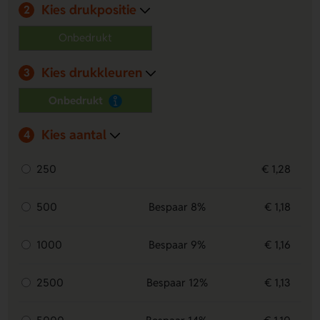
Kies drukpositie
van polyester en is ideaal voor kerstvieringen en
2
promoties.
Onbedrukt
Kies drukkleuren
3
Onbedrukt
Kies aantal
4
250
€ 1,28
500
Bespaar 8%
€ 1,18
1000
Bespaar 9%
€ 1,16
2500
Bespaar 12%
€ 1,13