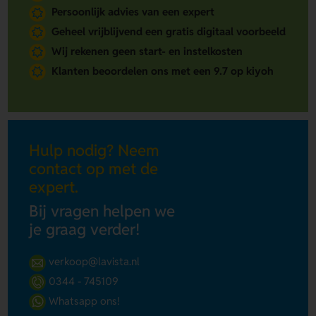
Persoonlijk advies van een expert
Geheel vrijblijvend een gratis digitaal voorbeeld
Wij rekenen geen start- en instelkosten
Klanten beoordelen ons met een 9.7 op kiyoh
Hulp nodig? Neem
contact op met de
expert.
Bij vragen helpen we
je graag verder!
verkoop@lavista.nl
0344 - 745109
Whatsapp ons!