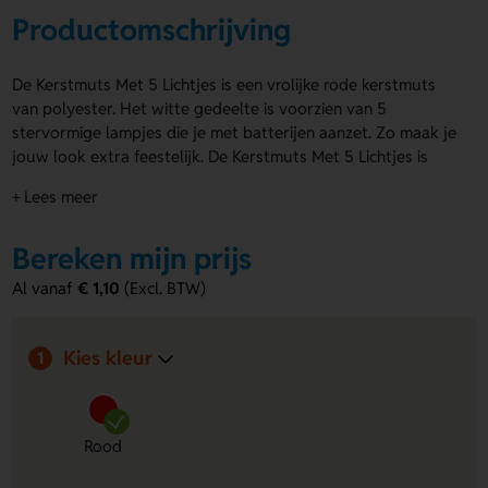
Productomschrijving
De Kerstmuts Met 5 Lichtjes is een vrolijke rode kerstmuts
van polyester. Het witte gedeelte is voorzien van 5
stervormige lampjes die je met batterijen aanzet. Zo maak je
jouw look extra feestelijk. De Kerstmuts Met 5 Lichtjes is
leuk voor kerstacties, events en giveaways. Op product kun
+ Lees meer
je een logo, naam of eigen ontwerp laten drukken op het
rode gedeelte met een maximaal drukformaat van 10 x 5 cm.
Bereken mijn prijs
Bestel of vraag een prijs op.
Al vanaf
€ 1,10
(Excl. BTW)
Voordelen van de Kerstmuts Met 5
Lichtjes
Kies kleur
Opvallende verlichting
- De 5 stervormige lampjes
1
zorgen voor een feestelijke en speelse uitstraling.
Ruimte voor bedrukking
- Op product kun je een logo,
naam of eigen ontwerp laten aanbrengen op het rode
Rood
gedeelte.
Comfortabel en feestelijk
- De kerstmuts is gemaakt