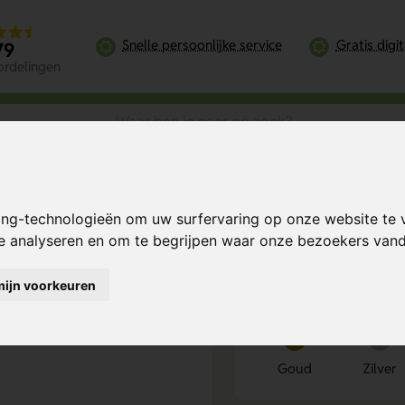
Snelle persoonlijke service
Gratis digi
79
ordelingen
ing-technologieën om uw surfervaring op onze website te 
Bereken mijn prij
te analyseren en om te begrijpen waar onze bezoekers va
mijn voorkeuren
Kies kleur
1
Goud
Zilver