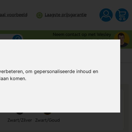
taal voorbeeld
Laagste prijsgarantie
Neem contact op met Wesley
0344 - 745109
verbeteren, om gepersonaliseerde inhoud en
s
Prijs op aanvraag
ndaan komen.
Zwart/Zilver
Zwart/Goud