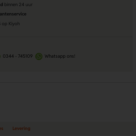
ld
binnen 24 uur
lantenservice
4
op Kiyoh
0344 - 745109
Whatsapp ons!
es
Levering