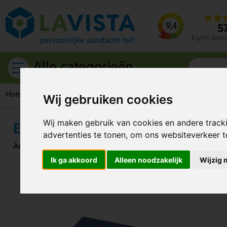
9,4
5
kiyoh beo
Alle categorieën
Home
Schrijfwaren
Pennen
Expert balpen
Wij gebruiken cookies
Wij maken gebruik van cookies en andere track
Expert balpen
advertenties te tonen, om ons websiteverkeer 
Artikelnummer:
70965
Ik ga akkoord
Alleen noodzakelijk
Wijzig 