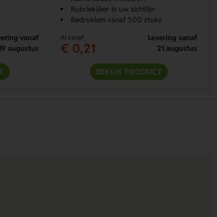
Rubriekijker in uw zichtlijn
Bedrukken vanaf 500 stuks
ering vanaf
Levering vanaf
Al vanaf
€ 0,21
19 augustus
21 augustus
T
BEKIJK PRODUCT