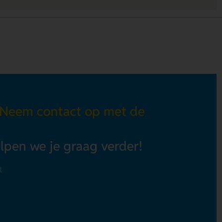
 Neem contact op met de
elpen we je graag verder!
l