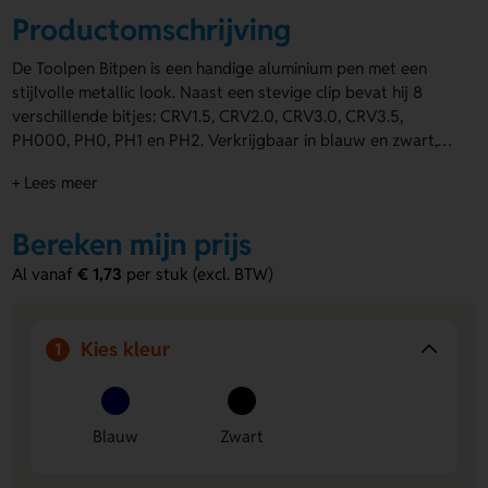
Productomschrijving
De Toolpen Bitpen is een handige aluminium pen met een
stijlvolle metallic look. Naast een stevige clip bevat hij 8
verschillende bitjes: CRV1.5, CRV2.0, CRV3.0, CRV3.5,
PH000, PH0, PH1 en PH2. Verkrijgbaar in blauw en zwart,
past hij bij elke stijl. De Toolpen Bitpen kan gegraveerd
+ Lees meer
worden links of rechts van de clip, perfect voor een
persoonlijke touch. Dit praktische
gereedschap
en
schrijfinstrument in één is een ideaal relatiegeschenk. Zet
Bereken mijn prijs
jouw merk in de spotlight met dit handige en stijlvolle
Al vanaf
€ 1,73
per stuk (excl. BTW)
cadeau.
Kies kleur
1
Blauw
Zwart