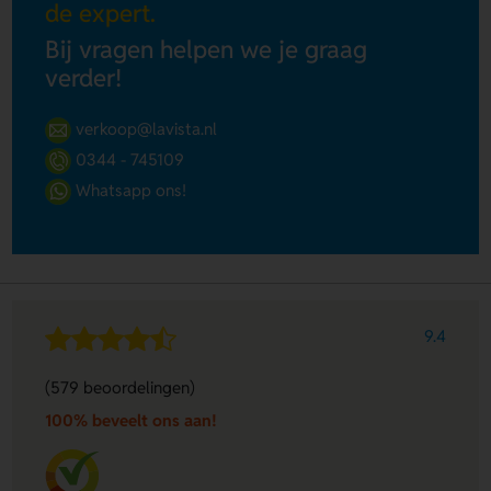
de expert.
Bij vragen helpen we je graag
verder!
verkoop@lavista.nl
0344 - 745109
Whatsapp ons!
9.4
(579 beoordelingen)
100% beveelt ons aan!