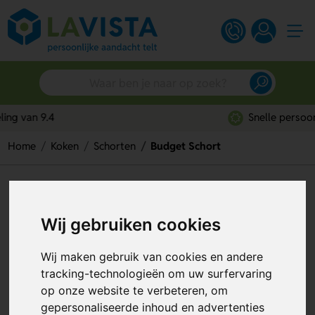
Snelle persoonlijke service
Home
Koken
Schorten
Budget Schort
Budget Schort
Artikelnummer:
131284
Wij gebruiken cookies
Wij maken gebruik van cookies en andere
tracking-technologieën om uw surfervaring
op onze website te verbeteren, om
gepersonaliseerde inhoud en advertenties