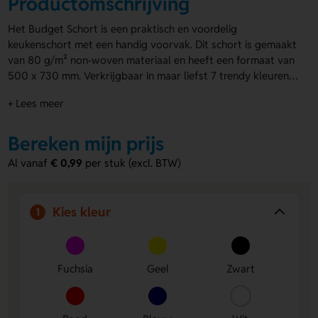
Productomschrijving
Het Budget Schort is een praktisch en voordelig
keukenschort met een handig voorvak. Dit schort is gemaakt
van 80 g/m² non-woven materiaal en heeft een formaat van
500 x 730 mm. Verkrijgbaar in maar liefst 7 trendy kleuren,
zoals roze, blauw of klassiek zwart. Kies je favoriet en fleur
+ Lees meer
het Budget Schort op met jouw logo! Bedrukking is mogelijk
op de bovenzijde, het voorvak of de onderzijde. Deze
goedkope
Bereken mijn prijs
schorten met logo
maken koken altijd een feestje!
Al vanaf
€ 0,99
per stuk (excl. BTW)
Kies kleur
1
Fuchsia
Geel
Zwart