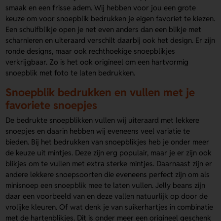
smaak en een frisse adem. Wij hebben voor jou een grote
keuze om voor snoepblik bedrukken je eigen favoriet te kiezen.
Een schuifblikje open je net even anders dan een blikje met
scharnieren en uiteraard verschilt daarbij ook het design. Er zijn
ronde designs, maar ook rechthoekige snoepblikjes
verkrijgbaar. Zo is het ook origineel om een hartvormig
snoepblik met foto te laten bedrukken.
Snoepblik bedrukken en vullen met je
favoriete snoepjes
De bedrukte snoepblikken vullen wij uiteraard met lekkere
snoepjes en daarin hebben wij eveneens veel variatie te
bieden. Bij het bedrukken van snoepblikjes heb je onder meer
de keuze uit mintjes. Deze zijn erg populair, maar je er zijn ook
blikjes om te vullen met extra sterke mintjes. Daarnaast zijn er
andere lekkere snoepsoorten die eveneens perfect zijn om als
minisnoep een snoepblik mee te laten vullen. Jelly beans zijn
daar een voorbeeld van en deze vallen natuurlijk op door de
vrolijke kleuren. Of wat denk je van suikerhartjes in combinatie
met de hartenblikjes. Dit is onder meer een origineel geschenk