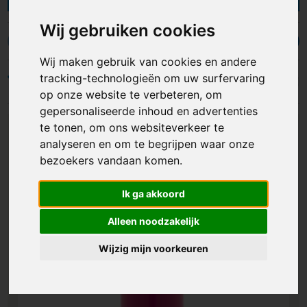
— bij Lavista zit je goed en heb je de keuze uit
meer dan 100 drinkflessen in allerlei soorten,
Wij gebruiken cookies
maten en materialen. Je kunt waterflessen laten
Waterflessen met rietje
Glazen waterflessen
Metalen waterfle
bedrukken of graveren met jouw logo, naam of
Wij maken gebruik van cookies en andere
eigen ontwerp, bijvoorbeeld op de dop, op de
tracking-technologieën om uw surfervaring
Filters
zijkant of zelfs helemaal rondom de fles. Bekijk
op onze website te verbeteren, om
ons assortiment en vraag een offerte aan of
gepersonaliseerde inhoud en advertenties
bestel direct jouw bedrukte waterflessen met
te tonen, om ons websiteverkeer te
logo.
analyseren en om te begrijpen waar onze
bezoekers vandaan komen.
Ik ga akkoord
Alleen noodzakelijk
Wijzig mijn voorkeuren