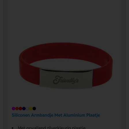
Siliconen Armbandje Met Aluminium Plaatje
Met opvallend zilverkleurig plaatje