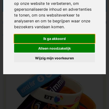
ons een ruim aanbod met rubberen bandjes in
op onze website te verbeteren, om
allerlei soorten en afmetingen voor volwassenen
gepersonaliseerde inhoud en advertenties
en kinderen. Ze zijn verkrijgbaar in iedere kleur of
te tonen, om ons websiteverkeer te
kleurencombinatie, zodat je het design kunt
analyseren en om te begrijpen waar onze
afstemmen op je branding of campagne. De
Siliconen armbandjes bedrukken
Lichtgevende armbandjes
bezoekers vandaan komen.
siliconen polsbandjes kunnen door middel van
een bedrukking, gravering of reliëfdruk voorzien
Filters
worden van een logo, naam, tekst, slogan of
Ik ga akkoord
ander ontwerp. Bedrukte armbandjes met snelle
Alleen noodzakelijk
levertijd of in kleine oplage nodig? Ook dat is
Lavista!
Wijzig mijn voorkeuren