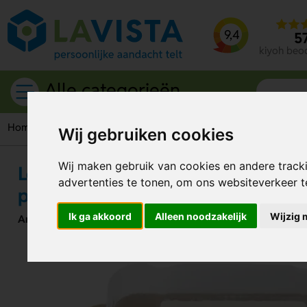
9,4
5
kiyoh beo
Alle categorieën
Home
Etenswaren
Chocolade
Logobonbon van witte cho
Wij gebruiken cookies
Wij maken gebruik van cookies en andere track
Logobonbon van witte chocolade 
advertenties te tonen, om ons websiteverkeer 
praline
Ik ga akkoord
Alleen noodzakelijk
Wijzig 
Artikelnummer:
192004