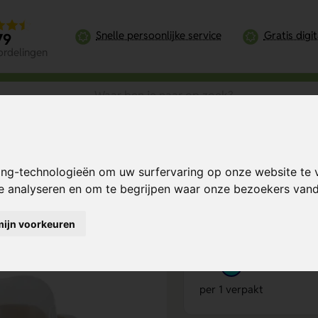
Snelle persoonlijke service
Gratis digi
79
ordelingen
colade met hazelnoot praline
ing-technologieën om uw surfervaring op onze website te 
met hazelnoot
Bereken mijn prij
te analyseren en om te begrijpen waar onze bezoekers va
mijn voorkeuren
Product keuze
1
per 1 verpakt