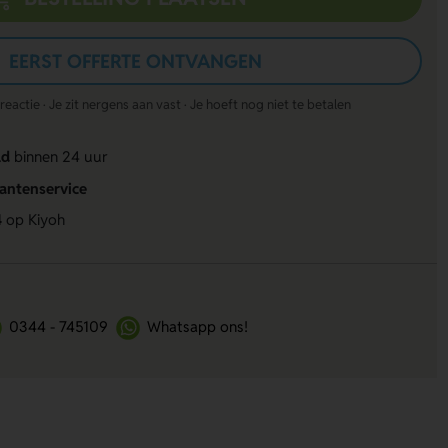
EERST OFFERTE ONTVANGEN
actie · Je zit nergens aan vast · Je hoeft nog niet te betalen
ld
binnen 24 uur
lantenservice
4
op Kiyoh
0344 - 745109
Whatsapp ons!