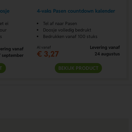
oosje
4-vaks Pasen countdown kalender
et ei
Tel af naar Pasen
lour
Doosje volledig bedrukt
s
Bedrukken vanaf 100 stuks
Levering vanaf
Al vanaf
ering vanaf
€ 3,27
24 augustus
7 september
T
BEKIJK PRODUCT