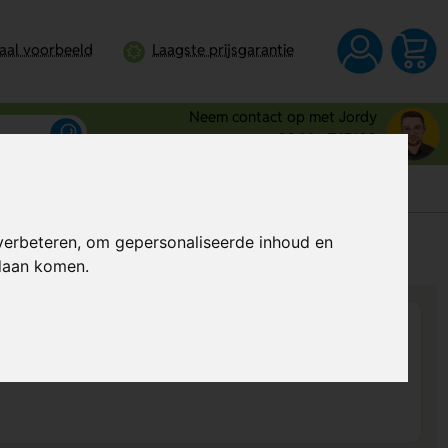
taal voorbeeld
Laagste prijsgarantie
Neem contact op met Jordy
0344 - 745109
verbeteren, om gepersonaliseerde inhoud en
s
Al vanaf
€ 1,48
per stuk (excl. BTW)
ndaan komen.