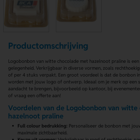
Productomschrijving
Logobonbon van witte chocolade met hazelnoot praline is een h
gelegenheid. Verkrijgbaar in diverse vormen, zoals rechthoekig 
of per 4 stuks verpakt. Een groot voordeel is dat de bonbon in
worden met jouw logo of ontwerp. Ideaal om je merk op een s
aandacht te brengen, bijvoorbeeld op kantoor, bij evenementen 
of vraag een offerte aan!
Voordelen van de Logobonbon van witte
hazelnoot praline
Full colour bedrukking:
Personaliseer de bonbon met jou
maximale zichtbaarheid.
Keuze uit vormen:
Verkrijgbaar in rond of rechthoekig, pa