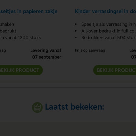
seitjes in papieren zakje
Kinder verrassingsei in d
 smaken
Speeltje als verrassing in h
 bedrukt
All-over bedrukt in full co
en vanaf 1200 stuks
Bedrukken vanaf 504 stuk
Levering vanaf
Lev
raag
Prijs op aanvraag
07 september
0
BEKIJK PRODUCT
BEKIJK PRODUC
Laatst bekeken: