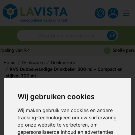
Snelle persoonlijke service
Home
Drinkwaren
Drinkbekers
RVS Dubbelwandige Drinkbeker 300 ml – Compact en
stijlvol 300 ml
RVS Dubbelwandige
Wij gebruiken cookies
Drinkbeker 300 ml – Compact
Wij maken gebruik van cookies en andere
en stijlvol 300 ml
tracking-technologieën om uw surfervaring
op onze website te verbeteren, om
Artikelnummer:
247159
gepersonaliseerde inhoud en advertenties