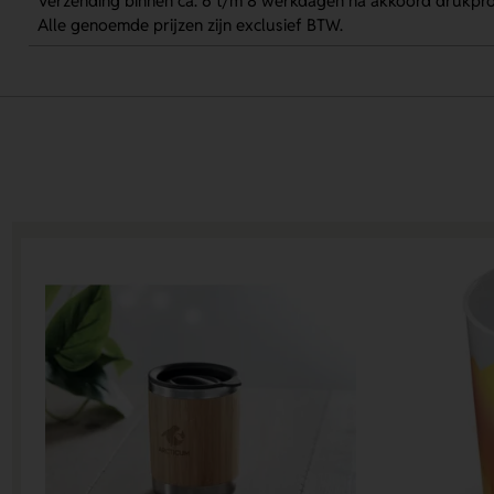
Verzending binnen ca. 6 t/m 8 werkdagen na akkoord drukpro
Alle genoemde prijzen zijn exclusief BTW.