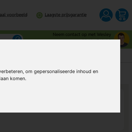
taal voorbeeld
Laagste prijsgarantie
Neem contact op met Wesley
0344 - 745109
verbeteren, om gepersonaliseerde inhoud en
s
Al vanaf
€ 5,17
per stuk (excl. BTW)
ndaan komen.