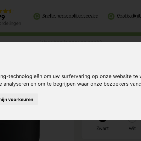
Snelle persoonlijke service
Gratis digi
79
ordelingen
l Koffiebeker
ing-technologieën om uw surfervaring op onze website te 
ebeker
Bereken mijn prij
te analyseren en om te begrijpen waar onze bezoekers va
mijn voorkeuren
Kies kleur
1
Zwart
Wit