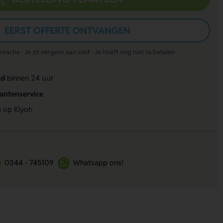
EERST OFFERTE ONTVANGEN
actie · Je zit nergens aan vast · Je hoeft nog niet te betalen
ld
binnen 24 uur
lantenservice
4
op Kiyoh
0344 - 745109
Whatsapp ons!