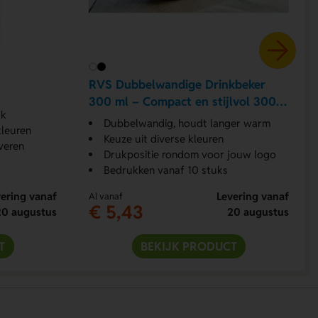
RVS Dubbelwandige Drinkbeker
300 ml – Compact en stijlvol 300
ok
ml
Dubbelwandig, houdt langer warm
kleuren
Keuze uit diverse kleuren
veren
Drukpositie rondom voor jouw logo
Bedrukken vanaf 10 stuks
ering vanaf
Levering vanaf
Al vanaf
€ 5,43
20 augustus
20 augustus
T
BEKIJK PRODUCT