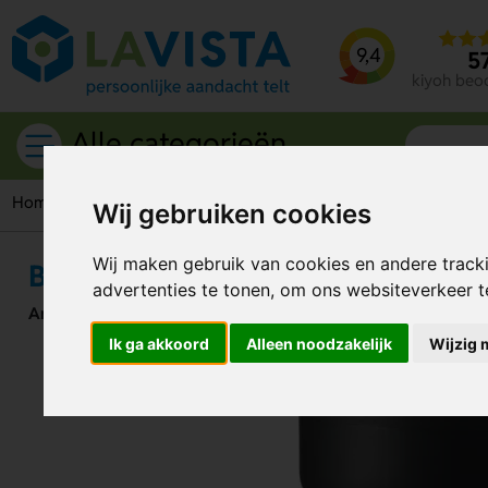
9,4
5
kiyoh beo
Alle categorieën
Home
Drinkwaren
Drinkbekers
Bamboo Rcs Recycled Stee
Wij gebruiken cookies
Wij maken gebruik van cookies en andere track
Bamboo Rcs Recycled Steel Koffi
advertenties te tonen, om ons websiteverkeer 
Artikelnummer:
331835
Ik ga akkoord
Alleen noodzakelijk
Wijzig 