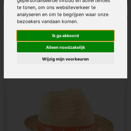
gepersonaliseerde inhoud en advertenties
volwassenen. De cowboyhoeden zijn verkrijgbaar
te tonen, om ons websiteverkeer te
in vrijwel alle denkbare kleuren en kunnen
analyseren en om te begrijpen waar onze
rondom bedrukt worden op de band. Met
Cowboyhoeden
Feesthoedjes
Vissershoedjes
bezoekers vandaan komen.
bedrukte cowboyhoeden heb je een leuk
accessoire om weg te geven op een evenement
Filters
Ik ga akkoord
of een zonnige dag en maak je ook nog eens
reclame!
Alleen noodzakelijk
Wijzig mijn voorkeuren