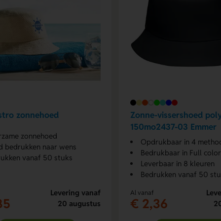
stro zonnehoed
Zonne-vissershoed pol
150mo2437-03 Emmer
rzame zonnehoed
Opdrukbaar in 4 metho
 bedrukken naar wens
Bedrukbaar in Full color
ukken vanaf 50 stuks
Leverbaar in 8 kleuren
Bedrukken vanaf 50 st
Levering vanaf
Leve
Al vanaf
85
€ 2,36
20 augustus
2