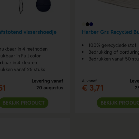
fstotend vissershoedje
Harber Grs Recycled B
100% gerecyclede stof
ukbaar in 4 methoden
Bedrukking of bordurin
ukbaar in Full color
Bedrukken vanaf 50 st
rbaar in 4 kleuren
ukken vanaf 25 stuks
Levering vanaf
Leve
Al vanaf
51
€ 3,71
20 augustus
2
BEKIJK PRODUCT
BEKIJK PRODU