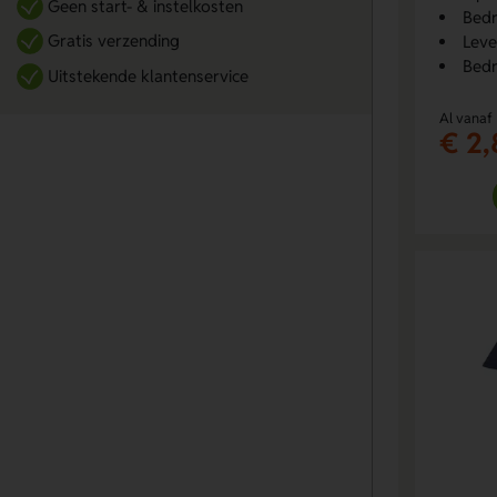
Geen start- & instelkosten
Bedr
Gratis verzending
Leve
Bedr
Uitstekende klantenservice
Al vanaf
€ 2,