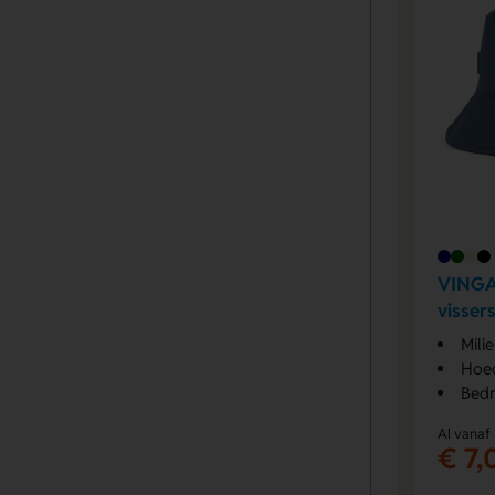
VINGA
visser
Mili
Hoed
Bedr
Al vanaf
€ 7,