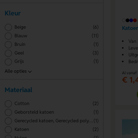
Kleur
Beige
(6)
Katoe
Blauw
(11)
Van 
Bruin
(1)
Leve
Geel
(3)
Uitg
Grijs
(1)
Bedr
Al vanaf
€ 1,
Materiaal
Cotton
(2)
Geborsteld katoen
(1)
Gerecycled katoen, Gerecycled polyester
(1)
Katoen
(2)
Nylon
(1)