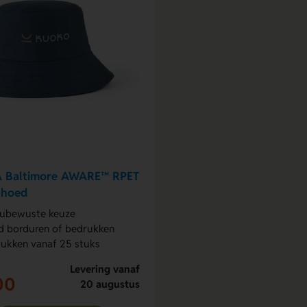
 Baltimore AWARE™ RPET
shoed
eubewuste keuze
 borduren of bedrukken
ukken vanaf 25 stuks
Levering vanaf
00
20 augustus