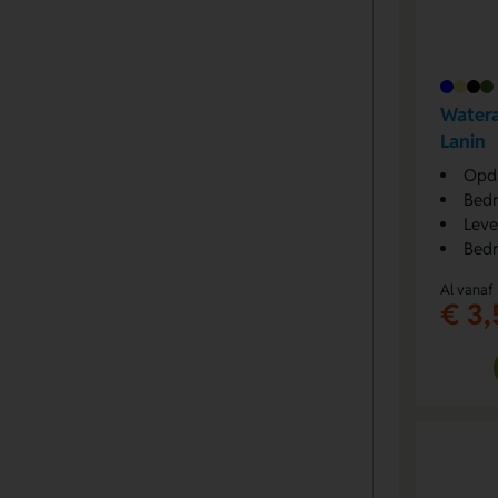
Watera
Lanin
Opdr
Bedr
Leve
Bedr
Al vanaf
€ 3,