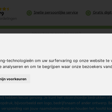
Snelle persoonlijke service
Gratis digi
79
ordelingen
ing-technologieën om uw surfervaring op onze website te 
te analyseren en om te begrijpen waar onze bezoekers va
ssershoed bedrukken
mijn voorkeuren
 op een zonnige dag in de zomer reclame maken? Laat dan een
viss
shoedjes, ook wel bucket hats genoemd, bieden de dragers besch
shoedjes tot vissershoedjes met touwtjes en van kinder vissershoed
 wij hebben keuze genoeg. Je kunt het vissershoedje bedrukken of
 opdruk, bijvoorbeeld een logo, bedrijfsnaam of ander ontwerp. B
 verspreiding van jouw naamsbekendheid en houden het hoofd koel