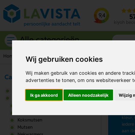
9,4
5
kiyoh beo
Alle categorieën
Home
Caps
Hoeden
Vissershoed
Wij gebruiken cookies
Wij maken gebruik van cookies en andere track
Caps
advertenties te tonen, om ons websiteverkeer 
Vi
Accessoires
Ik ga akkoord
Alleen noodzakelijk
Wijzig 
Wil je
Caps
visser
Bandana
visser
Hoeden
kleur,
Koksmutsen
iedere
Mutsen
aan de
Nekwarmers