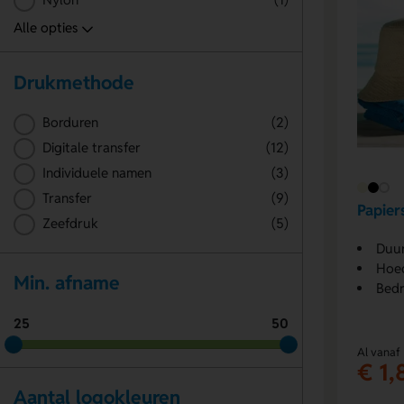
Drukmethode
Borduren
(2)
Digitale transfer
(12)
Individuele namen
(3)
Transfer
(9)
Papier
Zeefdruk
(5)
Duu
Hoed
Min. afname
Bedr
25
50
Al vanaf
€ 1,
Aantal logokleuren