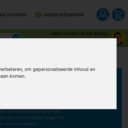
taal voorbeeld
Laagste prijsgarantie
Neem contact op met Boukje
0344 - 745109
verbeteren, om gepersonaliseerde inhoud en
ndaan komen.
ershoed bedrukken
. Deze functionele
erming tegen de zon. Van goedkope
jes tot vissershoedjes in eigen
 een vissershoedje borduren met
edrukte vissershoedjes dragen bij
 van jouw relaties!